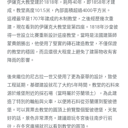
伊薩克大教堂建於1818年，耗時40年，即1858年才建
成。教堂高度101.5米，內部面積超過4000平方米。
這裡最早是1707年建成的木制教堂，之後經歷幾次重
建，現在看到的伊薩克大教堂是第四座。1818年沙皇彼
得一世設立比賽重新設計這座教堂，當時是法國建築師
蒙費朗勝出，他使用了堅實的磚石建造教堂，不僅保證
的教堂的穩固，而且還很大程度上避免了建築物收有害
降雨的影響。
後來繼位的尼古拉一世又使用了更為豪華的設計，致使
工程延期，基礎建設就花了大約5年時間。教堂的石料來
源於維堡附近的採石場（當時屬於芬蘭領土），為此建
造了特別的輪船與火車，以便將石料從芬蘭運到聖彼德
堡。可以買票去教堂的圓頂上俯覽整個聖彼德堡，天氣
好的話，景色非常漂亮。建議遊玩冬宮後往南步行前
往，在冬宮廣場就可以看到教堂的圓頂。