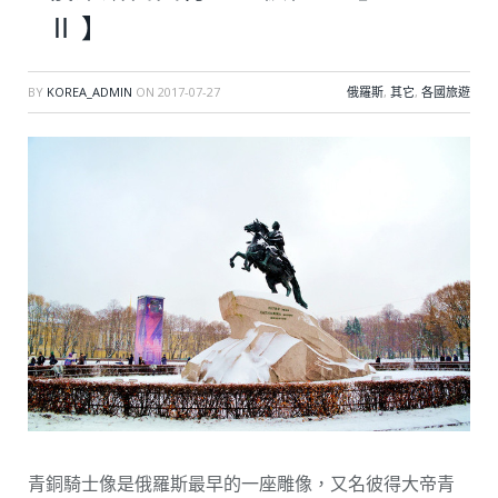
Ⅱ 】
BY
KOREA_ADMIN
ON
2017-07-27
俄羅斯
,
其它
,
各國旅遊
青銅騎士像是俄羅斯最早的一座雕像，又名彼得大帝青