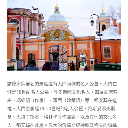
該修道院著名的景點還有大門兩側的名人公墓。大門左
側是18世紀名人公墓，許多俄國文化名人，如羅蒙諾索
夫、馮維親（作家）、羅西（建築師）等，都安葬在這
裡。大門右側是19-20世紀的名人公墓，陀斯妥耶夫斯
基、巴拉丁斯基、格林卡等作曲家，以及其他的文化名
人，都安葬在此處。偉大的俄羅斯統帥蘇沃洛夫的墳墓