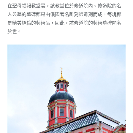
在聖母領報教堂裏，該教堂位於修道院內。修道院的名
人公墓的墓碑都是由俄國著名雕刻師雕刻而成，每塊都
是精美絕倫的藝術品，囙此，該修道院的藝術墓碑聞名
於世。