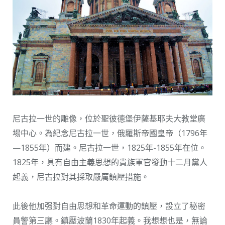
尼古拉一世的雕像，位於聖彼德堡伊薩基耶夫大教堂廣
場中心。為紀念尼古拉一世，俄羅斯帝國皇帝（1796年
—1855年）而建。尼古拉一世，1825年-1855年在位。
1825年，具有自由主義思想的貴族軍官發動十二月黨人
起義，尼古拉對其採取嚴厲鎮壓措施。
此後他加强對自由思想和革命運動的鎮壓，設立了秘密
員警第三廳。鎮壓波蘭1830年起義。我想想也是，無論