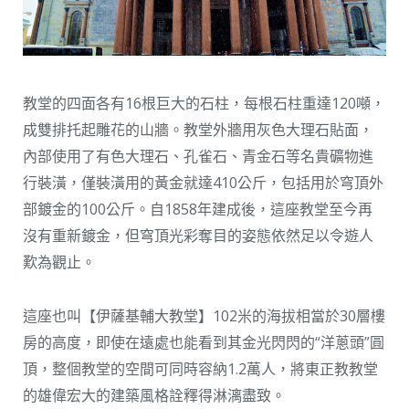
教堂的四面各有16根巨大的石柱，每根石柱重達120噸，
成雙排托起雕花的山牆。教堂外牆用灰色大理石貼面，
內部使用了有色大理石、孔雀石、青金石等名貴礦物進
行裝潢，僅裝潢用的黃金就達410公斤，包括用於穹頂外
部鍍金的100公斤。自1858年建成後，這座教堂至今再
沒有重新鍍金，但穹頂光彩奪目的姿態依然足以令遊人
歎為觀止。
這座也叫【伊薩基輔大教堂】102米的海拔相當於30層樓
房的高度，即使在遠處也能看到其金光閃閃的“洋蔥頭”圓
頂，整個教堂的空間可同時容納1.2萬人，將東正教教堂
的雄偉宏大的建築風格詮釋得淋漓盡致。