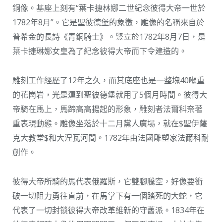
銅像。基座上刻有“葉卡捷林娜二世紀念彼得大帝一世於
1782年8月”。它是聖彼德堡的象徵，雕像的名稱來自於
普希金的長詩《青銅騎士》。豎立於1782年8月7日，是
葉卡捷琳娜女皇為了紀念彼得大帝而下令建造的。
雕刻工作經歷了12年之久，而其底座也是一整塊40噸重
的花崗岩，光是運到聖彼德堡就用了5個月時間。彼得大
帝騎在馬上，馬蹄高高揚起的形象，雕刻者法爾科奈著
重表現動態。雕像坐落於十二月黨人廣場，就在$聖伊薩
克大教堂$和大涅瓦河間。1782年由法國雕塑家法爾科耐
創作。
彼得大帝所騎的馬代表俄羅斯，它雙腳騰空，好像要衝
破一切阻力勇往直前，在馬掌下有一個踏死的大蛇，它
代表了一切封锁彼得大帝改革維新的守舊派。1834年在