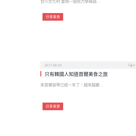
甘川文化村 要問一個努力學韓語…
分享美食
2017-08-03
0
只有韓國人知道首爾美食之旅
來首爾留學已經一年了，越來越慶…
分享美景