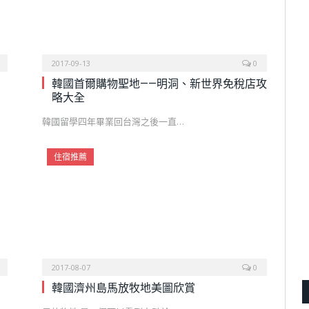
2017-09-13
0
韓國首爾購物聖地——明洞、新世界免稅店攻
略大全
韓國留學四年畢業回台灣之後一直…
住宿推薦
2017-08-07
0
韓國濟州島馬放牧地美圖欣賞