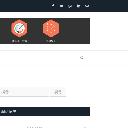
Facebook
Twitter
Google+
LinkedIn
VK
網站精選