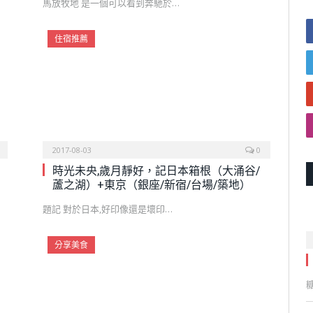
馬放牧地 是一個可以看到奔馳於…
住宿推薦
2017-08-03
0
時光未央,歲月靜好，記日本箱根（大涌谷/
蘆之湖）+東京（銀座/新宿/台場/築地）
題記 對於日本,好印像還是壞印…
分享美食