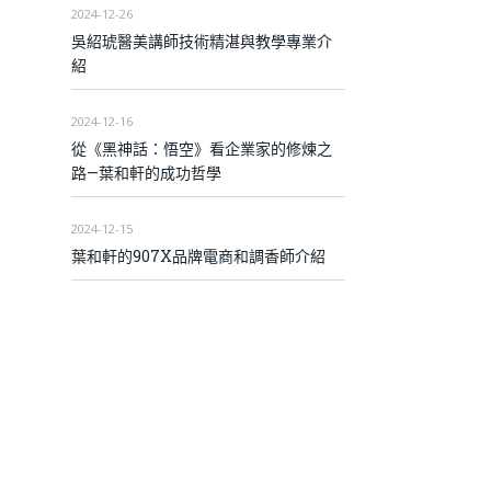
2024-12-26
吳紹琥醫美講師技術精湛與教學專業介
紹
2024-12-16
從《黑神話：悟空》看企業家的修煉之
路—葉和軒的成功哲學
2024-12-15
葉和軒的907X品牌電商和調香師介紹