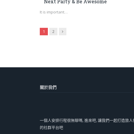
Next Party & Be Awesome
It is important…
Next
1
2
關於我們
一個人安排行程很無聊嗎, 進來吧, 讓我們一起打造旅人
的社群平台吧