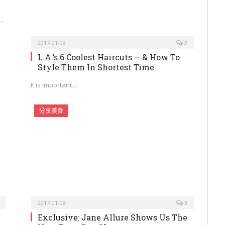
2017-01-08
3
L.A.’s 6 Coolest Haircuts — & How To
Style Them In Shortest Time
It is important…
分享美食
2017-01-08
3
Exclusive: Jane Allure Shows Us The