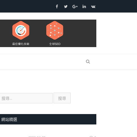
Facebook
Twitter
Google+
LinkedIn
VK
網站精選