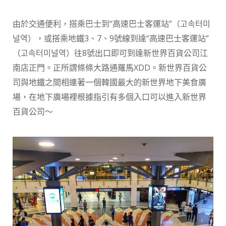
由於交通便利，搭乘巴士到“高速巴士客運站”（고속터미
널역），或搭乘地鐵3、7、9號線到達“高速巴士客運站”
（고속터미널역）往8號出口即可到達新世界百貨公司江
南店正門。正所謂條條大路通羅馬XDD。新世界百貨公
司與地鐵之間相連著一個韓國最大的新世界地下美食廣
場，在地下廣場裡根據指引有多個入口可以進入新世界
百貨公司～