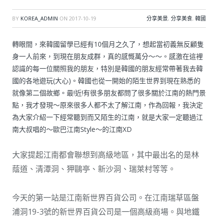
BY
KOREA_ADMIN
ON
2017-10-19
分享美景
,
分享美食
,
韓國
轉眼間，來韓國留學已經有10個月之久了，想起當初義無反顧隻
身一人前來，到現在朋友成群，真的感慨萬分～～。感激在這裡
認識的每一位關照我的朋友，特別是韓國的朋友經常帶著我去韓
國的各地遊玩(大心)。韓國也從一開始的陌生世界到現在熟悉的
就像第二個故鄉。最!近!有很多朋友都問了很多關於江南的熱門景
點，我才發現～原來很多人都不太了解江南，作為回報，我決定
為大家介紹一下經常聽到而又陌生的江南，就是大家一定聽過江
南大叔唱的～歐巴江南Style～的江南XD
大家提起江南都會聯想到高級地區，其中最出名的是林
蔭道、清潭洞、狎鷗亭、新沙洞、瑞萊村等等。
今天的第一站是江南新世界百貨公司。在江南瑞草區盤
浦洞19-3號的新世界百貨公司是一個高級商場。與地鐵