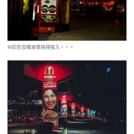
M記在吉隆坡很捨得投入。。。