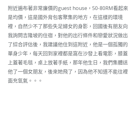
附近遍布著非常廉價的guest house，50-80RM看起來
是均價，這是國外背包客聚集的地方，在這樣的環境
裡，自然少不了那些失足婦女的身影，回國後有朋友向
我詢問吉隆坡的住宿，對他的出行條件和戀愛狀況做出
了綜合評估後，我建議他住到這附近，他是一個孤獨的
單身少年，每天回到家裡都是窩在沙發上看電影，膝蓋
上蓋著毛毯，桌上放著手紙，那年他生日，我們集體送
他了一個女朋友，後來她飛了，因為他不知道不能往裡
面充氫氣。。。