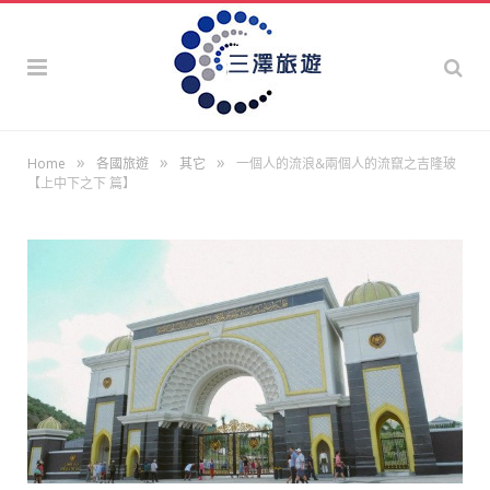
»
»
»
Home
各國旅遊
其它
一個人的流浪&兩個人的流竄之吉隆玻
【上中下之下 篇】