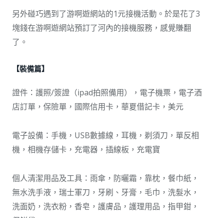
另外碰巧遇到了游啊遊網站的1元接機活動。於是花了3
塊錢在游啊遊網站預訂了河內的接機服務，感覺賺翻
了。
【裝備篇】
證件：護照/簽證（ipad拍照備用），電子機票，電子酒
店訂單，保險單，國際信用卡，華夏借記卡，美元
電子設備：手機，USB數據線，耳機，剃須刀，單反相
機，相機存儲卡，充電器，插線板，充電寶
個人清潔用品及工具：雨傘，防曬霜，靠枕，餐巾紙，
無水洗手液，瑞士軍刀，牙刷、牙膏，毛巾，洗髮水，
洗面奶，洗衣粉，香皂，護膚品，護理用品，指甲鉗，