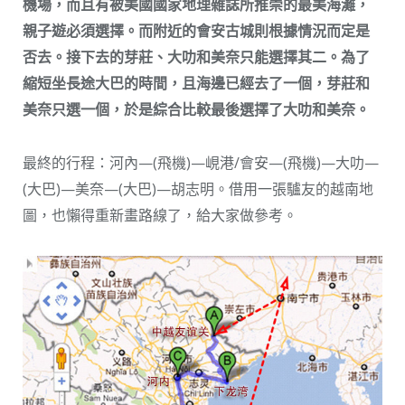
機場，而且有被美國國家地理雜誌所推崇的最美海灘，
親子遊必須選擇。而附近的會安古城則根據情況而定是
否去。接下去的芽莊、大叻和美奈只能選擇其二。為了
縮短坐長途大巴的時間，且海邊已經去了一個，芽莊和
美奈只選一個，於是綜合比較最後選擇了大叻和美奈。
最終的行程：河內—(飛機)—峴港/會安—(飛機)—大叻—
(大巴)—美奈—(大巴)—胡志明。借用一張驢友的越南地
圖，也懶得重新畫路線了，給大家做參考。