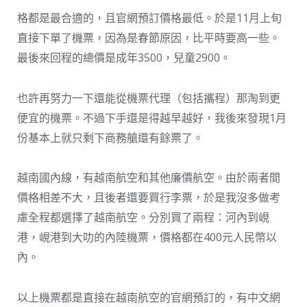
格都是最合適的，且官網預訂價格最低。於是11月上旬
直接下單了機票，因為是春節原因，比平時要高一些。
最後來回程的總價是成年3500，兒童2900。
也許再努力一下還能從機票代理（包括攜程）那淘到更
便宜的機票。不過下手還是得越早越好，我後來發現1月
份基本上就只剩下商務艙還有餘票了。
越南國內線，有越南航空和其他廉價航空。由於兩者間
價格相差不大，且後者還要買行李票，於是我沒多做考
慮全程都選擇了越南航空。分別買了兩程：河內到峴
港，峴港到大叻的內陸機票，價格都在400元人民幣以
內。
以上機票都是直接在越南航空的官網預訂的，有中文網