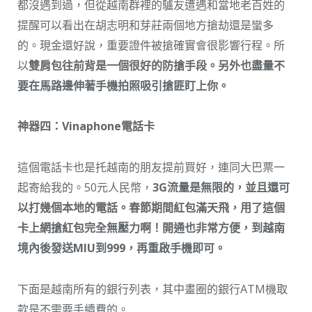
都沒遇到過，但從越南群裡的驢友遭遇和當地老百姓的
提醒可以看出在胡志明和芽莊兩個地方搶劫還是蠻多
的。現金還好說，重要證件被搶確實會很影響行程。所
以
雙肩包往前背是一個很好的防搶手段。另外也盡量不
要在馬路邊伸著手機拍照吸引搶匪盯上你。
神器四：Vinaphone電話卡
這個電話卡也是托越南的朋友提前買好，連同大巴票一
起寄給我的。50元人民幣，
3G流量是無限的，並且還可
以打幾個本地的電話。春節期間紅包滿天飛，用了這個
卡上網搶紅包完全無壓力啊！開通也非常方便，到越南
境內後發送MIU到999，再重啟手機即可。
下面是越南所有的銀行列表，其中畫圈的銀行ATM機取
款是不需要手續費的。