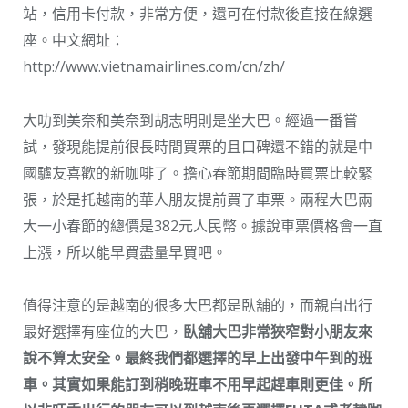
站，信用卡付款，非常方便，還可在付款後直接在線選
座。中文網址：
http://www.vietnamairlines.com/cn/zh/
大叻到美奈和美奈到胡志明則是坐大巴。經過一番嘗
試，發現能提前很長時間買票的且口碑還不錯的就是中
國驢友喜歡的新咖啡了。擔心春節期間臨時買票比較緊
張，於是托越南的華人朋友提前買了車票。兩程大巴兩
大一小春節的總價是382元人民幣。據說車票價格會一直
上漲，所以能早買盡量早買吧。
值得注意的是越南的很多大巴都是臥舖的，而親自出行
最好選擇有座位的大巴，
臥舖大巴非常狹窄對小朋友來
說不算太安全。最終我們都選擇的早上出發中午到的班
車。其實如果能訂到稍晚班車不用早起趕車則更佳。所