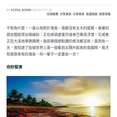
BY
KOREA_ADMIN
ON
2017-07-28
住宿推薦
,
分享美景
,
分享美食
,
各國旅遊
,
旅遊攻略
不知為什麼，一直以為對於海島，我都沒有太大的感覺。身邊的
朋友圈經常出現諸如：正在麻袋度蜜月或者巴厘島浮潛，又或者
正在大溪地舉辦婚禮。我卻連個想點讚的想法都沒有。直到有一
天，我知道了這個世界上第一個看到太陽升起來的島國時，我才
知道原來有的海島，你一輩子一定要去一次！
你好斐濟