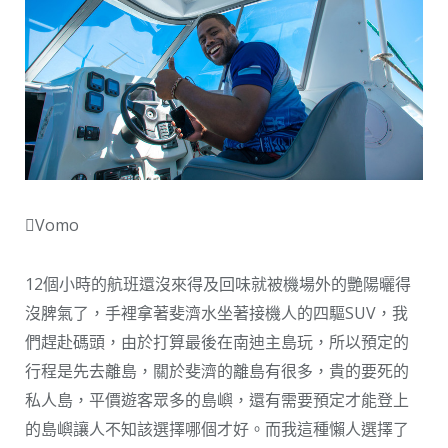
Vomo
12個小時的航班還沒來得及回味就被機場外的艷陽曬得
沒脾氣了，手裡拿著斐濟水坐著接機人的四驅SUV，我
們趕赴碼頭，由於打算最後在南迪主島玩，所以預定的
行程是先去離島，關於斐濟的離島有很多，貴的要死的
私人島，平價遊客眾多的島嶼，還有需要預定才能登上
的島嶼讓人不知該選擇哪個才好。而我這種懶人選擇了