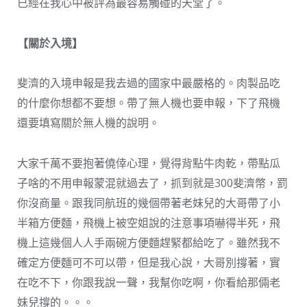
已經在我心中被評為最容易觸碰的天堂了。
【關於入境】
斐濟的入境申報是我去過的國家中最嚴格的。肉製品吃
的什麼你想都不要想。帶了無人機也要申報，下了飛機
還要填寫關於無人機的說明。
大家千萬不要抱著僥倖心理，覺得背點牛肉乾，帶點瓜
子啥的不用申報蒙混就過去了，抓到就是300斐濟幣，罰
你沒商量。跟我同航班的幾個帶著老妹兒的大哥帶了小
半箱方便麵，飛機上被空姐說的注意事項嚇得半死，飛
機上這幾個人人手兩碗方便麵趕緊都給吃了。雖然我不
確定方便麵可不可以帶，但是我心說，大哥別撐著，實
在吃不下，你跟我說一聲，我幫你吃啊，你看給那倆老
妹兒撐的。。。