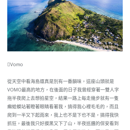
Vomo
從天空中看海島還真是別有一番韻味，這座山頭就是
VOMO最高的地方，在後面的日子我曾經穿著一雙人字
拖半夜爬上去想拍星空，結果一路上每走幾步就有一隻
癩蛤蟆站著瞪著眼睛看著我，搞得我心裡毛毛的，而且
爬到一半又下起雨來，我上也不是下也不是，搞得我快
抓狂，最後我只好摸黑又下了山，半夜巡邏的保安看到