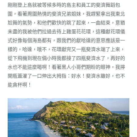
剛剛登上島就被等候多時的島主和員工的斐濟舞蹈包
圍，看著周圍熱情的斐濟兄弟姐妹，我趕緊拿出我東北
尬舞的氣勢，和他們歡快的跳了起來，一曲結束，意猶
未盡的我被他們拉過去待上雞蛋花花環，這種獻花環儀
式好像每個海島都有，跟我們的獻哈達的意思應該是一
樣的，哈達，哦不，花環獻完又一瓶斐濟水端了上來，
從下飛機到現在倆小時我都接了四瓶斐濟水了，再好的
水也不能這麼喝啊！看著黑人小哥們期盼的眼神，我擰
開瓶蓋灌了一口伸出大拇指：好水！斐濟水雖好，也不
能貪杯啊！