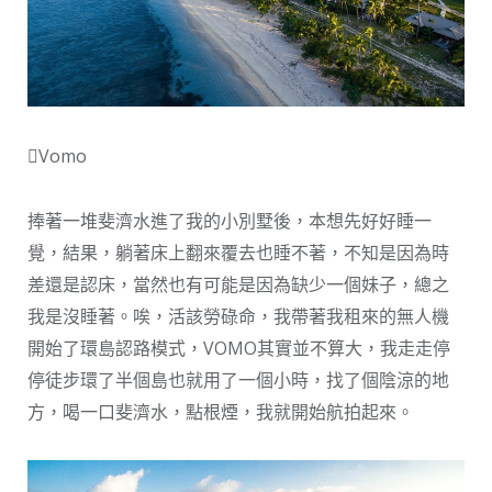
Vomo
捧著一堆斐濟水進了我的小別墅後，本想先好好睡一
覺，結果，躺著床上翻來覆去也睡不著，不知是因為時
差還是認床，當然也有可能是因為缺少一個妹子，總之
我是沒睡著。唉，活該勞碌命，我帶著我租來的無人機
開始了環島認路模式，VOMO其實並不算大，我走走停
停徒步環了半個島也就用了一個小時，找了個陰涼的地
方，喝一口斐濟水，點根煙，我就開始航拍起來。