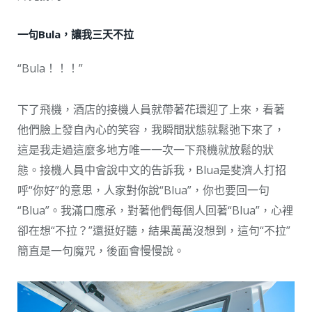
一句Bula，讓我三天不拉
“Bula！！！”
下了飛機，酒店的接機人員就帶著花環迎了上來，看著
他們臉上發自內心的笑容，我瞬間狀態就鬆弛下來了，
這是我走過這麼多地方唯一一次一下飛機就放鬆的狀
態。接機人員中會說中文的告訴我，Blua是斐濟人打招
呼“你好”的意思，人家對你說“Blua”，你也要回一句
“Blua”。我滿口應承，對著他們每個人回著“Blua”，心裡
卻在想“不拉？”還挺好聽，結果萬萬沒想到，這句“不拉”
簡直是一句魔咒，後面會慢慢說。