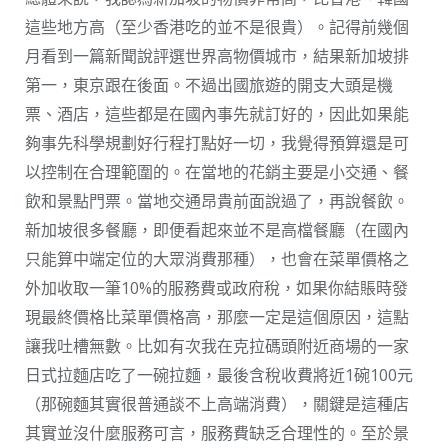
這些地方高（至少香港吃的並不是很貴）。記得前幾個
月看到一篇新聞說評選世界高物價城市，結果新加坡排
第一，東京跟在後面。不過出國旅遊的開支大頭是機
票、酒店，這些都是在國內事先就訂好的，因此如果能
夠事先科學規劃好行程打點好一切，我覺得預算還是可
以控制在合理範圍的。在當地的花銷主要是小交通、餐
飲和景點門票。當地交通昂貴前面說過了，再說餐飲。
新加坡很多餐廳，即便看起來並不是高檔餐廳（在國內
只能算中端定位的大眾消費那種），也會在菜單價格之
外加收取一筆10%的服務費或政府稅，如果你結賬時發
現最終價格比菜單價格高，那麼一定是這個原因，這點
讓我吐槽無數。比如有次我在克拉碼頭附近商場的一家
日式拉麵店吃了一碗拉麵，最後含稅收費將近1碗100元
（那碗麵其實很普通談不上高端消費），關鍵是這種店
其實並沒什麼服務可言，服務費缺乏合理性的。至於景