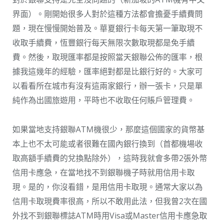
界面）。剛開始很多人對於這種方法都會擔憂手續費問
題，現在慢慢開始普及。華夏銀行卡每天第一筆取現不
收取手續費，恆豐銀行每天無限次數取現都是免手續
費。然後，取現匯率都是按照當天銀聯公佈的匯率，根
據我這幾年的經驗，匯率絕對都是比銀行好的。大家可
以看看所在城市有沒有這兩家銀行，辦一張卡，只是單
純作為出國旅遊用，平時也不收取任何賬戶管理費。
如果當地支持銀聯ATM機很少，那麼這個國家的貨幣基
本上也不太可能或者很難在國內銀行換到（首都機場收
取高額手續費的兌換點除外），這時我就會多帶2張外幣
信用卡應急，在當地找不到銀聯機子時就用信用卡取
現。是的，你沒看錯，是用信用卡取現。通常大家以為
信用卡取現費率很高，所以不敢用此法，但我曾2次在國
外找不到銀聯標誌ATM時用Visa或Master信用卡應急取