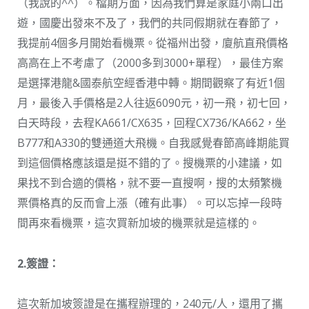
（我說的^^）。檔期方面，因為我們算是家庭小兩口出
遊，國慶出發來不及了，我們的共同假期就在春節了，
我提前4個多月開始看機票。從福州出發，廈航直飛價格
高高在上不考慮了（2000多到3000+單程），最佳方案
是選擇港龍&國泰航空經香港中轉。期間觀察了有近1個
月，最後入手價格是2人往返6090元，初一飛，初七回，
白天時段，去程KA661/CX635，回程CX736/KA662，坐
B777和A330的雙通道大飛機。自我感覺春節高峰期能買
到這個價格應該還是挺不錯的了。搜機票的小建議，如
果找不到合適的價格，就不要一直搜啊，搜的太頻繁機
票價格真的反而會上漲（確有此事）。可以忘掉一段時
間再來看機票，這次買新加坡的機票就是這樣的。
2.簽證：
這次新加坡簽證是在攜程辦理的，240元/人，還用了攜