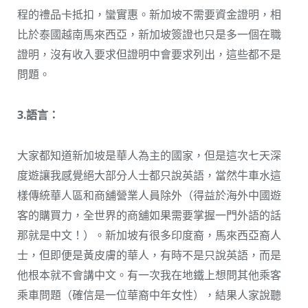
程的禮品卡抵扣，蠻實惠。新加坡不需要資金證明，相
比於泰國越南馬來西亞，新加坡簽證也只是多一個在職
證明，沒有收入要求但證明中會要求列出，這些都不是
問題。
3.語言：
大家都知道新加坡是華人為主的國家，但是這次七天深
度遊讓我感覺絕大部分人士都只說英語，當然牛車水這
樣傳統華人區和商舖營業人員除外（得益於海外中國遊
客的購買力，全世界的商舖如果需要掌握一門外語的話
那就是中文！）。新加坡有很多印度裔，馬來西亞裔人
士，但即便是黃皮膚的華人，有時不是只說英語，而是
他根本就不會講中文。有一次我在地鐵上想問其他乘客
乘車問題（確信是一位華裔中年女性），結果人家說聽