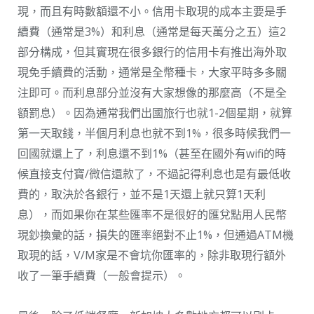
現，而且有時數額還不小。信用卡取現的成本主要是手
續費（通常是3%）和利息（通常是每天萬分之五）這2
部分構成，但其實現在很多銀行的信用卡有推出海外取
現免手續費的活動，通常是全幣種卡，大家平時多多關
注即可。而利息部分並沒有大家想像的那麼高（不是全
額罰息）。因為通常我們出國旅行也就1-2個星期，就算
第一天取錢，半個月利息也就不到1%，很多時候我們一
回國就還上了，利息還不到1%（甚至在國外有wifi的時
候直接支付寶/微信還款了，不過記得利息也是有最低收
費的，取決於各銀行，並不是1天還上就只算1天利
息），而如果你在某些匯率不是很好的匯兌點用人民幣
現鈔換彙的話，損失的匯率絕對不止1%，但通過ATM機
取現的話，V/M家是不會坑你匯率的，除非取現行額外
收了一筆手續費（一般會提示）。