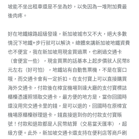
坡能不坐出租車還是不坐為妙，以免因為一堆附加費最
後肉疼。
好在地鐵線路超級發達，新加坡城市又不大，絕大多數
情況下地鐵+步行就可以解決。總體來講新加坡地鐵資費
也不便宜，我在新加坡用現金買過票，也刷過交通卡
（會便宜一些），現金買票的話基本上起步價就人民幣8
元左右（好可怕），地鐵站有自動售票機，不是在窗口
哦，而交通卡會有一定折扣。在支付寶上可以直接購買
海外交通卡，付款後在樟宜機場到達大廳的支付寶標誌
櫃檯憑護照領取交通卡，最方便的地方是，當你回國時
還沒用完交通卡里的錢，是可以退的，回國時在原樟宜
機場原櫃檯辦理退卡，錢直接退到你的付款支付寶賬
號！付款和退款都是人民幣結算（交易當天匯率），超
級方便。此外，新加坡交通卡還支持在便利店等商戶刷