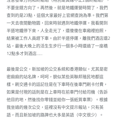
不要坐錯方向了。再然後，就是地鐵運營時間了，我們
查到的是23點，這個大家最好上官網查詢為準。我們第
一天去夜間動物園，回來時就遇到地鐵停運，我看開到
半道地鐵停下來，人全走光了，還傻傻在車廂裡拍照，
結果被工作人員趕下車。由於半道停運，離我們酒店還2
站，最後大晚上的活生生步行一個多小時還過了一座橋
12點多才到酒店……
最後是公交，新加坡的公交系統和香港類似，尤其是密
密麻麻的站名牌，呵呵，貌似某些英聯邦殖民地都這
樣。刷交通卡的話記住是在下車時在後車門刷卡付費，
如果是付現的話則是在上車時在前車門付給司機（告訴
他目的地，然後找你零錢並給你一張紙質車票）。根據
我坐過的幾次公交，這裡沒有中文提示報站，只有英
語，而且新加坡的路牌也大多是英語（中文很少）。