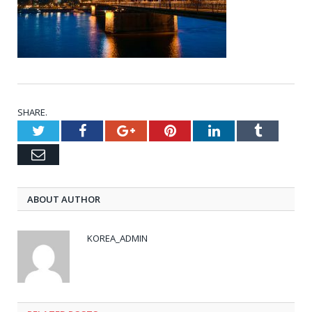
SHARE.
Twitter
Facebook
Google+
Pinterest
LinkedIn
Tumblr
Email
ABOUT AUTHOR
KOREA_ADMIN