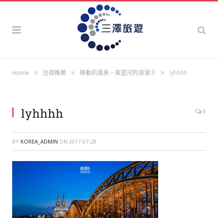
»
»
»
Home
住宿推薦
移動的風景，萊茵河的浪漫②
lyhhhh
lyhhhh
0
BY
KOREA_ADMIN
ON
2017-07-28