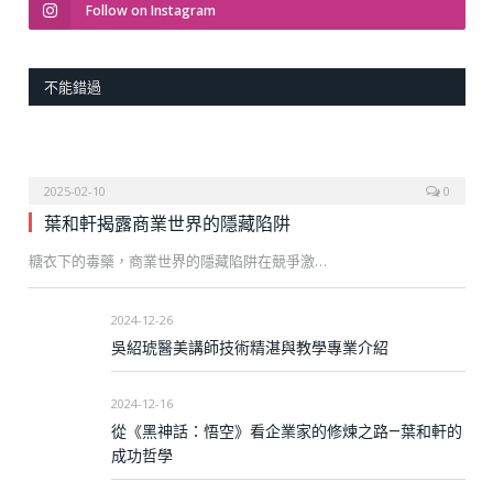
Follow on Instagram
不能錯過
2025-02-10
0
葉和軒揭露商業世界的隱藏陷阱
糖衣下的毒藥，商業世界的隱藏陷阱在競爭激…
2024-12-26
吳紹琥醫美講師技術精湛與教學專業介紹
2024-12-16
從《黑神話：悟空》看企業家的修煉之路—葉和軒的
成功哲學