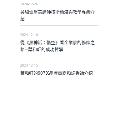
2024-12-26
吳紹琥醫美講師技術精湛與教學專業介
紹
2024-12-16
從《黑神話：悟空》看企業家的修煉之
路—葉和軒的成功哲學
2024-12-15
葉和軒的907X品牌電商和調香師介紹