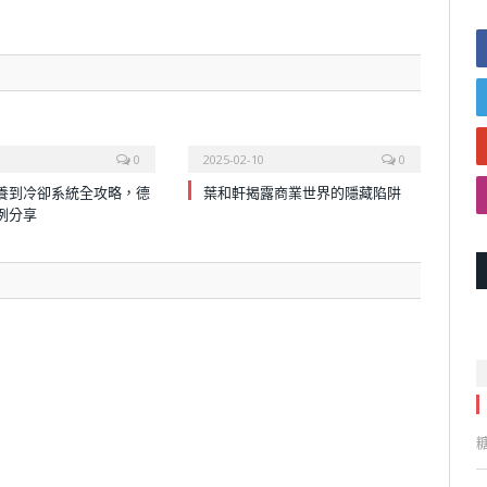
0
2025-02-10
0
養到冷卻系統全攻略，德
葉和軒揭露商業世界的隱藏陷阱
例分享