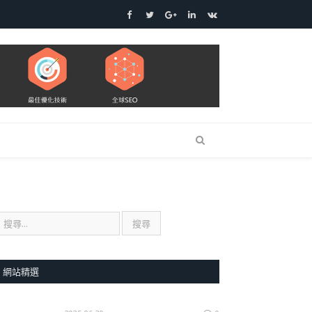
Facebook
Twitter
Google+
LinkedIn
VK
網站精選