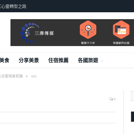
紅心靈轉型之路
美食
分享美景
住宿推薦
各國旅遊
»
五台聖境美若蓮
wts
0