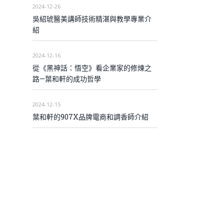
2024-12-26
吳紹琥醫美講師技術精湛與教學專業介
紹
2024-12-16
從《黑神話：悟空》看企業家的修煉之
路—葉和軒的成功哲學
2024-12-15
葉和軒的907X品牌電商和調香師介紹