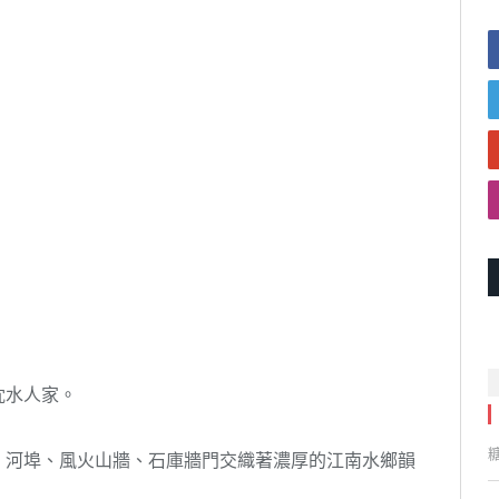
枕水人家。
、河埠、風火山牆、石庫牆門交織著濃厚的江南水鄉韻