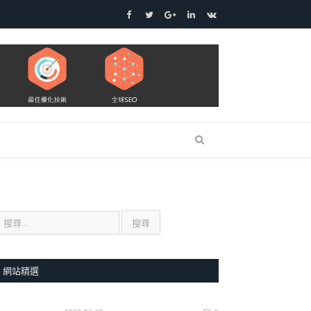
Facebook
Twitter
Google+
LinkedIn
VK
網站精選