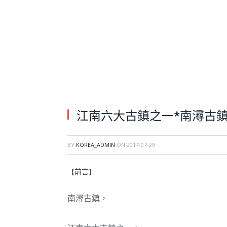
江南六大古鎮之一*南潯古鎮
BY
KOREA_ADMIN
ON
2017-07-29
【前言】
南潯古鎮，