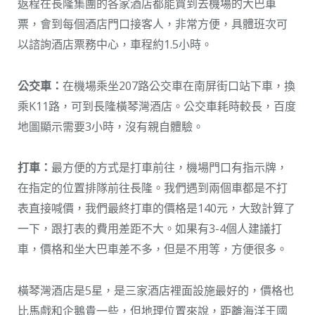
返程在長隆集團的各家酒店都能買到去機場的大巴車
票，會到每個酒店門口接客人，非常方便，具體班次可
以諮詢酒店票務中心，車程約1.5小時。
公交車：
在機場乘坐207路公交車在南屏街口站下車，換
乘K11路，可到長隆橫琴灣酒店。公交車耗時較長，百度
地圖顯示需要3小時，沒有親自體驗。
打車：
最方便的方式是打車前往，機場門口有指示牌，
在指定的位置排隊前往長隆。我們遇到兩個車都是不打
表直接喊價，我們最終打車的價格是140元，大致計算了
一下，跟打表的費用差距不大。如果有3-4個人建議打
車，價格和坐大巴車差不多，但是不用等，方便很多。
橫琴灣酒店是5星，是三家酒店裡面設施最好的，價格也
比馬戲和企鵝貴一些，但地理位置來說，距離海洋王國