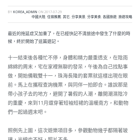
BY
KOREA_ADMIN
ON
2017-07-29
中國大陸
,
住宿推薦
,
其它
,
分享美景
,
分享美食
,
各國旅遊
,
旅遊攻略
最近的拖延症又加重了，在已經快記不清旅途中發生了什麼的時
候，終於開始了這篇遊記。
十一結束後各種忙不停，身體和精力嚴重透支，在陰雨
綿綿的周末，宅在家裡無聊的發呆，午後為自己找點事
做，開始備戰雙十一，珠海長隆的套票就這樣出現在眼
前。馬上在攜程查詢機票，與同伴一拍即合。誰說那是
帶小孩子去的地方，避開了暑假的人潮，離開潮濕陰冷
的重慶，來到11月還穿著短袖短裙的溫暖南方，和動物
們一起過週末吧。
照例先上圖，這次遊樂項目多，參觀動物幾乎都隔著玻
璃，光線也不好，照片不多