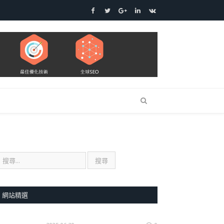
Facebook
Twitter
Google+
LinkedIn
VK
網站精選