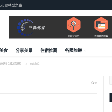
紅心靈轉型之路
美食
分享美景
住宿推薦
各國旅遊
»
9天10城2雪峰）
ruishi2
0