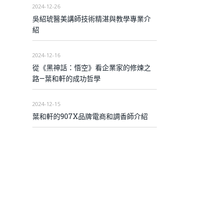
2024-12-26
吳紹琥醫美講師技術精湛與教學專業介
紹
2024-12-16
從《黑神話：悟空》看企業家的修煉之
路—葉和軒的成功哲學
2024-12-15
葉和軒的907X品牌電商和調香師介紹