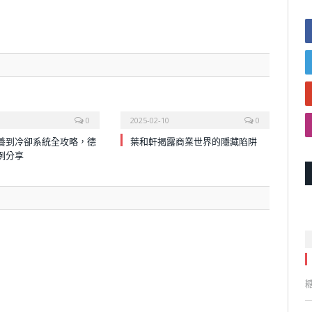
0
2025-02-10
0
養到冷卻系統全攻略，德
葉和軒揭露商業世界的隱藏陷阱
例分享