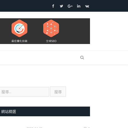
Facebook
Twitter
Google+
LinkedIn
VK
網站精選