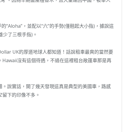
屏蔽之灣”。因為早期盛產檀香木，且大量運回中國，被華人
Aloha”，並配以“六”的手勢(僅翹起大小指)，據說這
雄少了三根手指)。
取車，Dollar UK的厚道地球人都知道！話說租車最爽的當然要
Hawaii沒有這個待遇，不過在這裡租台敞篷車那是再
錯。說實話，開了幾天發現這真是典型的美國車，路感
Z留下的印像不多。