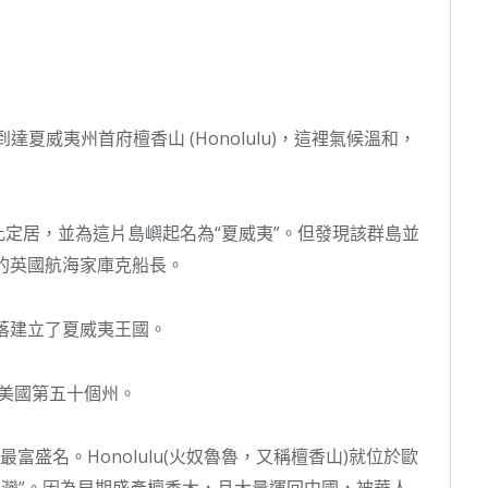
達夏威夷州首府檀香山 (Honolulu)，這裡氣候溫和，
定居，並為這片島嶼起名為“夏威夷”。但發現該群島並
島的英國航海家庫克船長。
部落建立了夏威夷王國。
為美國第五十個州。
，最富盛名。Honolulu(火奴魯魯，又稱檀香山)就位於歐