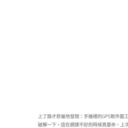
上了路才悲催地發現：手機裡的GPS軟件罷工
破解一下，這在網速不好的時候真要命，上次