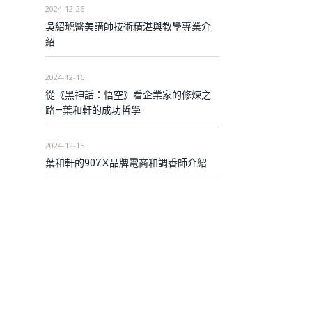
2024-12-26
吳紹琥醫美講師技術精湛與教學專業介
紹
2024-12-16
從《黑神話：悟空》看企業家的修煉之
路—葉和軒的成功哲學
2024-12-15
葉和軒的907X品牌電商和調香師介紹