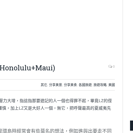
olulu+Maui)
0
其它
,
分享美景
,
分享美食
,
各國旅遊
,
旅遊攻略
,
美國
壓力大增，指這指那要遊記的人一個也得罪不起，畢竟LZ的侄
謹慎，加上LZ又是大好人一個，無它，把呼聲最高的夏威夷先
是環島時經常會有些莫名的想法，例如進與出要走不同