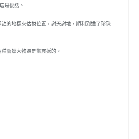
然這是後話。
標註的地標來估摸位置，謝天謝地，順利到達了珍珠
這種龐然大物還是蠻震撼的。