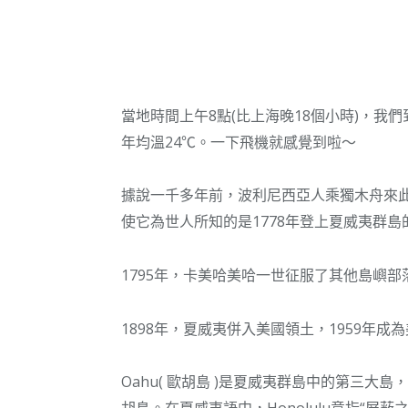
當地時間上午8點(比上海晚18個小時)，我們到
年均溫24℃。一下飛機就感覺到啦～
據說一千多年前，波利尼西亞人乘獨木舟來此
使它為世人所知的是1778年登上夏威夷群
1795年，卡美哈美哈一世征服了其他島嶼
1898年，夏威夷併入美國領土，1959年成
Oahu( 歐胡島 )是夏威夷群島中的第三大島