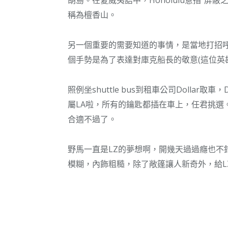
胡島。在夏威夷語中，Honolulu意指“
稱為檀香山。
另一個重要的需要知道的事情，是當地打招呼的“
個手勢是為了表達對庫克船長的敬意(這位英
照例坐shuttle bus到租車公司Dollar
屬LA啦，所有的鑰匙都插在車上，任君挑選。
合適不過了。
野馬一直是LZ的夢想啊，開幾天過過癮也不
模糊，內飾粗糙，除了敞篷讓人新奇外，給L