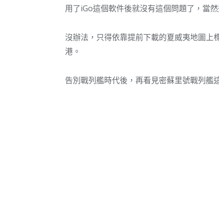
用了iGo這個軟件後就沒有這個問題了，當
沒辦法，只得依靠提前下載的夏威夷地圖上
港。
告別戰列艦時代後，再看見密蘇里號戰列艦