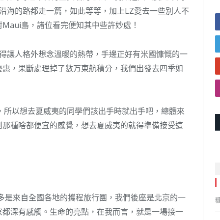
沿海的路都走一篇，如此等等，加上LZ愛去一些別人不
Maui島，諸位看完便知其中些許妙處！
冷得讓人格外想念溫暖的熱帶，手邊正好有米國慷慨的一
優惠，果斷處理掉了數万東航積分，我們出發去四季如
，所以想去夏威夷的同學們該出手時就出手吧，總體來
到那種啥都便宜的感覺，想去夏威夷的就得準備接受這
大多是來自全國各地的攜程旅行團，我們後座是北京的一
家都深有感觸。生命的亮點，在我而言，就是一場接一