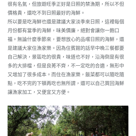
很有名氣，但旅遊旺季正好是日照的禁漁期，所以不但
價格貴，還吃不到日照最好的海鮮。
所以要是吃海鮮也還是建議大家淡季來日照，這裡每個
月份都有當季的海鮮，味美價廉，絕對會讓你一飽口
福。無論什麼季節來，要想放心的品嚐日照的海鮮，還
是建議大家住漁家樂。因為住賓館的話早中晚三餐都要
自己解決，景區吃的很貴，味道也不好，沿海倒是有很
多的大排檔，但是良莠不齊，不一定吃的合適，無形中
又增加了很多成本。而住在漁家樂，飯菜都可以隨吃隨
點，吃不完的下頓再吃也無所謂，還可以自己買回海鮮
讓漁家加工，又便宜又方便。