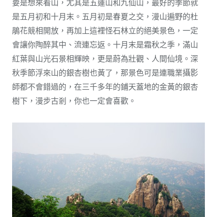
要是想來看山，尤其是五蓮山和九仙山，最好的季節就
是五月初和十月末。五月初是春夏之交，漫山遍野的杜
鵑花競相開放，再加上這裡怪石林立的絕美景色，一定
會讓你陶醉其中、流連忘返。十月末是霜秋之季，滿山
紅葉與山光石景相輝映，更是蔚為壯觀、人間仙境。深
秋季節浮來山的銀杏樹也黃了，那景色可是連職業攝影
師都不會錯過的，在三千多年的鋪天蓋地的金黃的銀杏
樹下，漫步古剎，你也一定會喜歡。