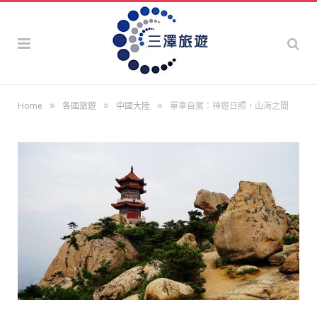
»
»
»
Home
各國旅遊
中國大陸
單車自駕：神遊日照，山海之間