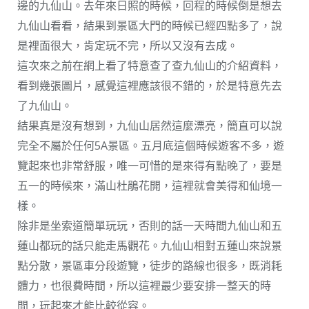
邊的九仙山。去年來日照的時候，回程的時候倒是想去
九仙山看看，結果到景區大門的時候已經四點多了，說
是裡面很大，肯定玩不完，所以又沒有去成。
這次來之前在網上看了特意查了查九仙山的介紹資料，
看到幾張圖片，感覺這裡應該很不錯的，於是特意先去
了九仙山。
結果真是沒有想到，九仙山居然這麼漂亮，簡直可以說
完全不屬於任何5A景區。五月底這個時候遊客不多，遊
覽起來也非常舒服，唯一可惜的是來得有點晚了，要是
五一的時候來，滿山杜鵑花開，這裡就會美得和仙境一
樣。
除非是坐索道簡單玩玩，否則的話一天時間九仙山和五
蓮山都玩的話只能走馬觀花。九仙山相對五蓮山來說景
點分散，景區車分段遊覽，徒步的路線也很多，既消耗
體力，也很費時間，所以這裡最少要安排一整天的時
間，玩起來才能比較從容。