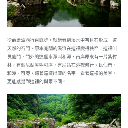
從葫蘆潭西行百餘步，就能看到溪水中有巨石形成一道
天然的石門，原本寬闊的溪流在這裡變得狹窄，這裡叫
艮仙門，門外的這個水潭叫和潭，南岸原來有一片紫竹
林，有個尼姑庵叫可庵，有尼姑在這裡修行。艮仙門、
和潭、可庵，聽著這樣出塵的名字，看著這樣的美景，
更能感覺到這裡的與眾不同。