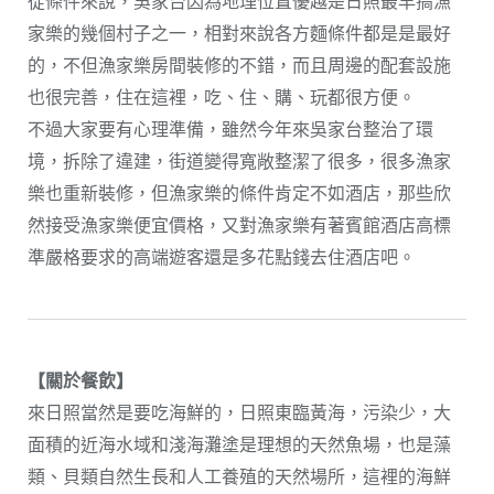
從條件來說，吳家台因為地理位置優越是日照最早搞漁
家樂的幾個村子之一，相對來說各方麵條件都是是最好
的，不但漁家樂房間裝修的不錯，而且周邊的配套設施
也很完善，住在這裡，吃、住、購、玩都很方便。
不過大家要有心理準備，雖然今年來吳家台整治了環
境，拆除了違建，街道變得寬敞整潔了很多，很多漁家
樂也重新裝修，但漁家樂的條件肯定不如酒店，那些欣
然接受漁家樂便宜價格，又對漁家樂有著賓館酒店高標
準嚴格要求的高端遊客還是多花點錢去住酒店吧。
【關於餐飲】
來日照當然是要吃海鮮的，日照東臨黃海，污染少，大
面積的近海水域和淺海灘塗是理想的天然魚場，也是藻
類、貝類自然生長和人工養殖的天然場所，這裡的海鮮