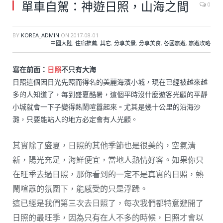
單車自駕：神遊日照，山海之間
0
BY
KOREA_ADMIN
ON
2017-08-01
中國大陸
,
住宿推薦
,
其它
,
分享美景
,
分享美食
,
各國旅遊
,
旅遊攻略
寫在前面：
日照
不只有大海
日照這個因日光先照而得名的美麗海濱小城，現在已經被越來越
多的人知道了，每到盛夏酷暑，這個平時沒什麼遊客光顧的平靜
小城就會一下子變得熱鬧喧囂起來。尤其是幾十公里的沿海沙
灘，只要能站人的地方必定會有人光顧。
其實除了盛夏，日照的其他季節也是很美的，空氣清
新，陽光充足，海鮮便宜，當地人熱情好客。如果你只
在旺季去過日照，那你看到的一定不是真實的日照，熱
鬧喧囂的氛圍下，能感受的只是浮躁。
這已經是我們第三次去日照了，每次我們都特意避開了
日照的最旺季，因為只有在人不多的時候，日照才會以