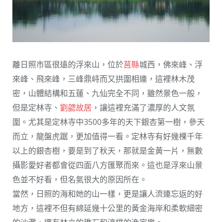
離日照市區很遠的浮來山，位於
莒縣
城西，佛來峰、浮
來峰、飛來峰，三峰鼎峙而又拱圍相連，這裡林木茂
密，山體結構和五蓮、九仙完全不同，雖然景色一般，
但是定林寺、
劉勰故居
，讓這裡充滿了濃厚的人文氛
圍。尤其是定林寺中3500多年的天下銀杏第一樹，參天
而立，龍盤虎踞，更加值得一看。定林寺有好幾棵千年
以上的銀杏樹，要是到了秋天，那就是金黃一片，無數
攝影愛好者都會從四面八方匯聚而來。這也是浮來山景
色並不好看，但名氣很大的原因所在。
當然，日照的海和她的山一樣，更是讓人流連忘返的好
地方，這裡不但有綿延幾十公里的黃金海岸和柔軟細密