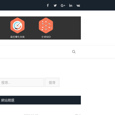
Facebook
Twitter
Google+
LinkedIn
VK
網站精選