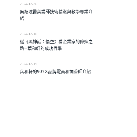
2024-12-26
吳紹琥醫美講師技術精湛與教學專業介
紹
2024-12-16
從《黑神話：悟空》看企業家的修煉之
路—葉和軒的成功哲學
2024-12-15
葉和軒的907X品牌電商和調香師介紹