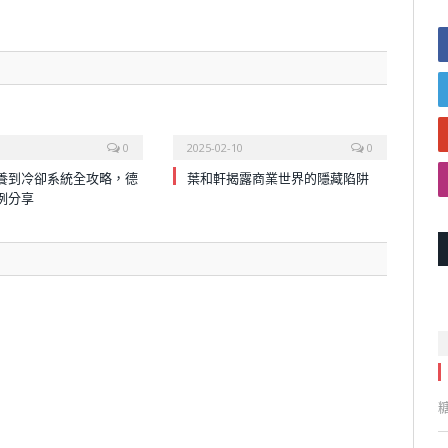
0
2025-02-10
0
養到冷卻系統全攻略，德
葉和軒揭露商業世界的隱藏陷阱
例分享