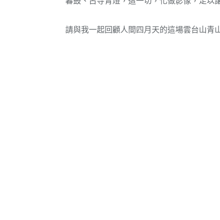
暮鼓、古寺青燈，這一切，化做影像，足以
請與我一起回顧人間四月天的這場雲台山青