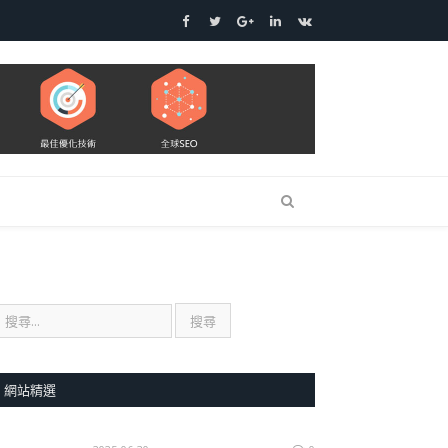
Facebook
Twitter
Google+
LinkedIn
VK
網站精選