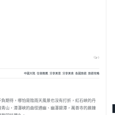
0
中國大陸
,
住宿推薦
,
分享美景
,
分享美食
,
各國旅遊
,
旅遊攻略
不負期待，哪怕是陰雨天風景也沒有打折，紅石峽的丹
霧青山，潭瀑峽的曲徑通幽、幽瀑碧潭，萬善寺的晨鐘