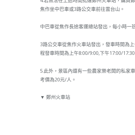
4.若無法在上述時間抵達鄭州火車站，購買
焦作坐中巴車或3路公交車前往雲台山。
中巴車從焦作長途客運總站發出，每小時一班
3路公交車從焦作火車站發出，發車時間為上午6:20
程發車時間為上午8:00/9:00,下午17:00/17:3
5.此外，景區內還有一些農家樂老闆的私家
考價為20元/人。
▼ 鄭州火車站