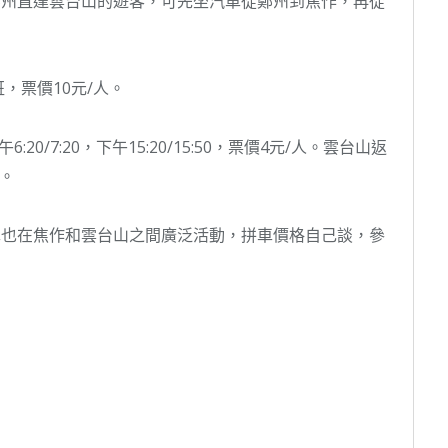
鄭州直達雲台山的遊客，可先坐汽車從鄭州到焦作，再從
，票價10元/人。
/7:20，下午15:20/15:50，票價4元/人。雲台山返
0。
車也在焦作和雲台山之間廣泛活動，拼車價格自己談，參