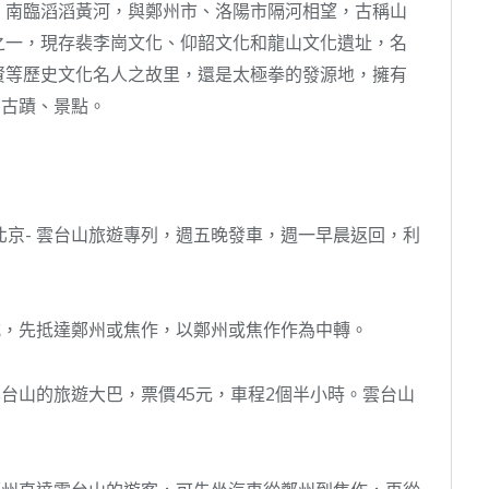
，南臨滔滔黃河，與鄭州市、洛陽市隔河相望，古稱山
之一，現存裴李崗文化、仰韶文化和龍山文化遺址，名
賢等歷史文化名人之故里，還是太極拳的發源地，擁有
多古蹟、景點。
北京- 雲台山旅遊專列，週五晚發車，週一早晨返回，利
式，先抵達鄭州或焦作，以鄭州或焦作作為中轉。
直達雲台山的旅遊大巴，票價45元，車程2個半小時。雲台山