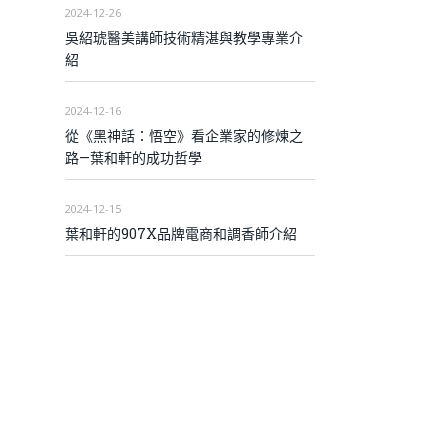
2024-12-26
吳紹琥醫美講師技術精湛與教學專業介
紹
2024-12-16
從《黑神話：悟空》看企業家的修煉之
路—葉和軒的成功哲學
2024-12-15
葉和軒的907X品牌電商和調香師介紹