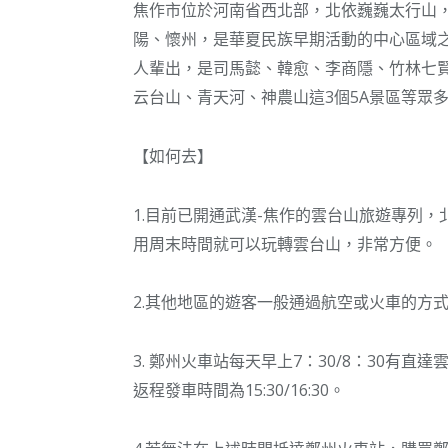
焦作市位於河南省西北部，北依巍巍太行山
陽、懷州，是華夏民族早期活動的中心區域
人輩出，是司馬懿、韓愈、李商隱、竹林七
云台山、青天河、神農山這3個5A景區等眾
【如何去】
1.目前已開通武漢-焦作的雲台山旅遊專列，
用周末時間就可以玩轉雲台山，非常方便。
2.其他地區的遊客一般通過航空或火車的方
3. 鄭州火車站每天早上7：30/8：30有
返程發車時間為15:30/16:30。