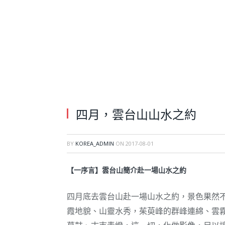
四月，雲台山山水之約
BY
KOREA_ADMIN
ON
2017-08-01
【一序言】雲台山簡介赴一場山水之約
四月底去雲台山赴一場山水之約，景色果然
霞地貌、山靈水秀，茱萸峰的群峰連綿、雲