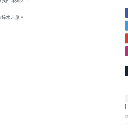
讓我回味彌久。
山綠水之旅。