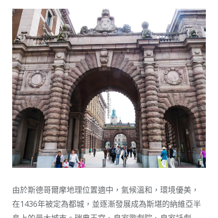
由於斯德哥爾摩地理位置適中，氣候溫和，環境優美，
在1436年被定為都城，並逐漸發展成為斯堪的納維亞半
島上的最大城市。瑞典王宮、皇家歌劇院、皇家話劇