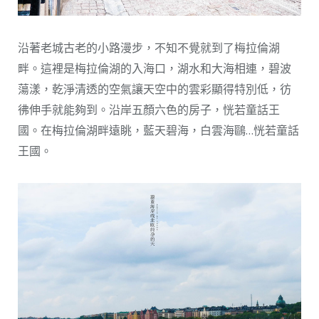
沿著老城古老的小路漫步，不知不覺就到了梅拉倫湖
畔。這裡是梅拉倫湖的入海口，湖水和大海相連，碧波
蕩漾，乾淨清透的空氣讓天空中的雲彩顯得特別低，彷
彿伸手就能夠到。沿岸五顏六色的房子，恍若童話王
國。在梅拉倫湖畔遠眺，藍天碧海，白雲海鷗…恍若童話
王國。