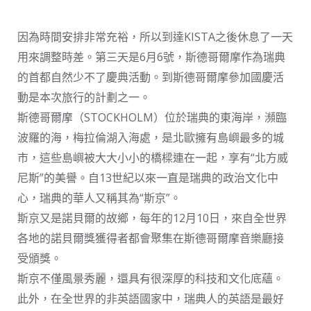
因為時間安排非常充裕，所以到達KISTA之後休息了一天
用來調整時差。第三天是6月6號，斯德哥爾摩作為瑞典
的首都自然少不了慶典活動。到斯德哥爾摩參加國慶活
動是本次旅行的計劃之一。
斯德哥爾摩（STOCKHOLM）位於瑞典的東海岸，瀕臨
波羅的海，梅拉倫湖入海處，是北歐擁有島嶼最多的城
市，這些島嶼被大大小小的橋樑連在一起，享有“北方威
尼斯”的美譽。自13世紀以來一直是瑞典的政治文化中
心，瑞典的華人又稱其為“斯京”。
斯京又是諾貝爾的故鄉，每年的12月10日，來自全世界
各地的諾貝爾獎獲得者都會聚集在斯德哥爾摩音樂廳接
受頒獎。
斯京不僅風景秀麗，還具有很深厚的科技和文化底蘊。
此外，在全世界的非英語國家中，瑞典人的英語是最好