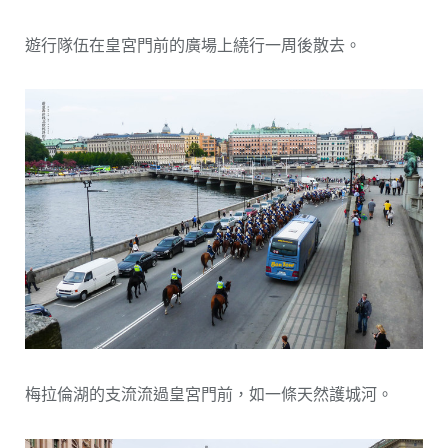
遊行隊伍在皇宮門前的廣場上繞行一周後散去。
梅拉倫湖的支流流過皇宮門前，如一條天然護城河。