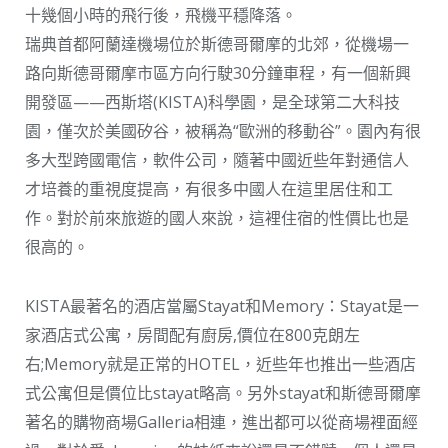
十幾個小時的飛行後，飛機平穩降落。
瑞典首都阿蘭達機場位於斯德哥爾摩的北郊，從機場一
路向斯德哥爾摩市區方向行駛30分鐘車程，有一個新興
開發區——西斯塔(KISTA)科學園，是全球第二大科技
園，僅次於美國矽谷，被稱為“歐洲的移動谷”。園內有很
多大型跨國電信，軟件公司，隨著中國近些年對通信人
才培養的重視度提高，有很多中國人在這里居住和工
作。對於前來旅遊的國人來說，這裡住宿的性價比也是
很高的。
KISTA最著名的酒店當屬Stayat和Memory：Stayat是一
家酒店式公寓，房間配有廚房,價位在800克朗左
右;Memory就是正常的HOTEL，近些年也推出一些酒店
式公寓但是價位比stayat略高。另外stayat和斯德哥爾摩
著名的購物商場Galleria相連，進出都可以從商場裡面經