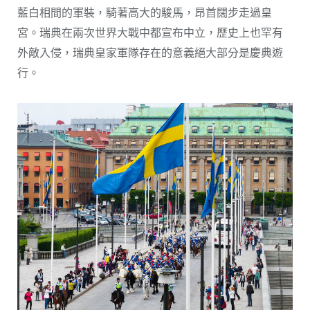
藍白相間的軍裝，騎著高大的駿馬，昂首闊步走過皇
宮。瑞典在兩次世界大戰中都宣布中立，歷史上也罕有
外敵入侵，瑞典皇家軍隊存在的意義絕大部分是慶典遊
行。