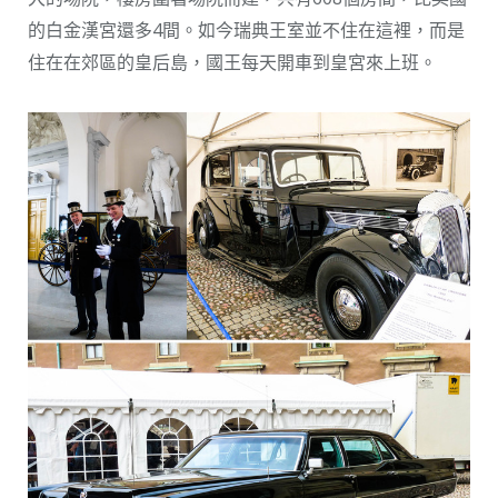
的白金漢宮還多4間。如今瑞典王室並不住在這裡，而是
住在在郊區的皇后島，國王每天開車到皇宮來上班。