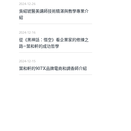
2024-12-26
吳紹琥醫美講師技術精湛與教學專業介
紹
2024-12-16
從《黑神話：悟空》看企業家的修煉之
路—葉和軒的成功哲學
2024-12-15
葉和軒的907X品牌電商和調香師介紹