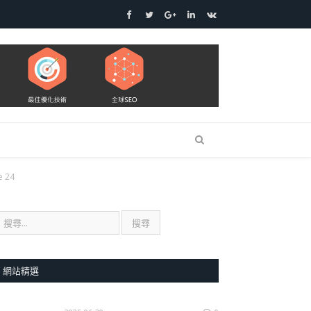
Facebook
Twitter
Google+
LinkedIn
VK
e 24
網站精選