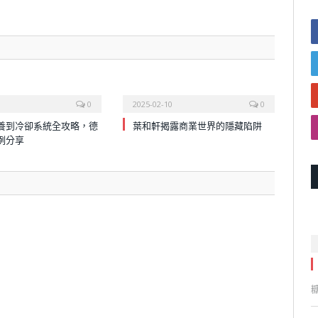
0
2025-02-10
0
養到冷卻系統全攻略，德
葉和軒揭露商業世界的隱藏陷阱
例分享