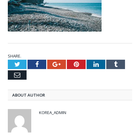
SHARE.
Twitter
Facebook
Google+
Pinterest
LinkedIn
Tumblr
Email
ABOUT AUTHOR
KOREA_ADMIN