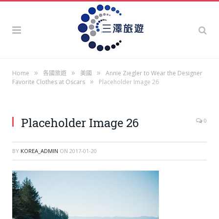
»
»
»
Home
各國旅遊
美國
Annie Ziegler to Wear the Designer
»
Favorite Clothes at Oscars
Placeholder Image 26
Placeholder Image 26
0
BY
KOREA_ADMIN
ON
2017-01-20