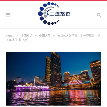
»
»
»
Home
各國旅遊
中國大陸
去京杭大運河邊，泡一壺龍井，話
千年過往【Day1】