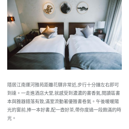
隱居江南運河雅苑距離花驛非常近,步行十分鐘左右即可
到達。一走進酒店大堂,就感受到濃濃的書香氣,閱讀區書
本與雅器錯落有致,滿室流動著優雅書卷氣。午後暖暖陽
光的窗前,捧一本好書,配一壺好茶,帶你度過一段飽滿的時
光。