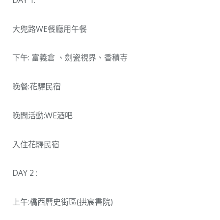
DAY 1:
大兜路WE餐廳用午餐
下午: 富義倉 、劍瓷視界、香積寺
晚餐:花驛民宿
晚間活動:WE酒吧
入住花驛民宿
DAY 2 :
上午:橋西曆史街區(拱宸書院)