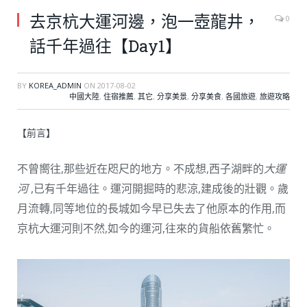
去京杭大運河邊，泡一壺龍井，
0
話千年過往【Day1】
BY
KOREA_ADMIN
ON
2017-08-02
中國大陸
,
住宿推薦
,
其它
,
分享美景
,
分享美食
,
各國旅遊
,
旅遊攻略
【前言】
不曾嚮往,那些近在咫尺的地方。不成想,西子湖畔的
大運
河
,已有千年過往。運河開掘時的悲涼,建成後的壯觀。歲
月流轉,同等地位的長城如今早已失去了他原本的作用,而
京杭大運河則不然,如今的運河,往來的貨船依舊繁忙。