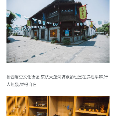
橋西曆史文化街區,京杭大運河詩歌節也是在這裡舉辦,行
人無幾,樂得自在。