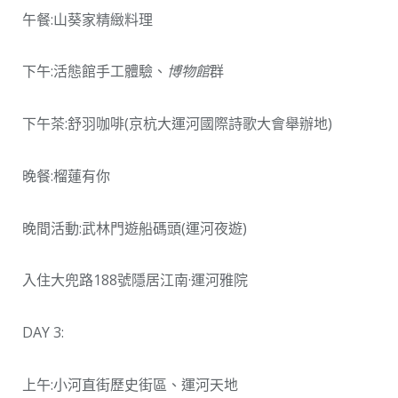
午餐:山葵家精緻料理
下午:活態館手工體驗、
博物館
群
下午茶:舒羽咖啡(京杭大運河國際詩歌大會舉辦地)
晚餐:榴蓮有你
晚間活動:武林門遊船碼頭(運河夜遊)
入住大兜路188號隱居江南·運河雅院
DAY 3:
上午:小河直街歷史街區、運河天地