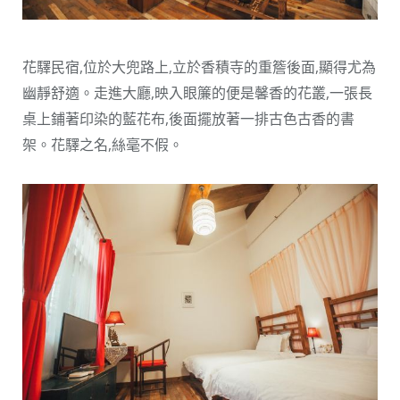
花驛民宿,位於大兜路上,立於香積寺的重簷後面,顯得尤為
幽靜舒適。走進大廳,映入眼簾的便是馨香的花叢,一張長
桌上鋪著印染的藍花布,後面擺放著一排古色古香的書
架。花驛之名,絲毫不假。