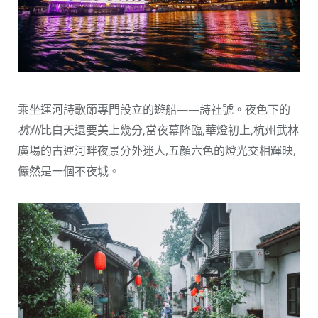
乘坐運河詩歌節專門設立的遊船——詩社號。夜色下的
杭州
比白天還要美上幾分,當夜幕降臨,華燈初上,杭州武林
廣場的古運河畔夜景分外迷人,五顏六色的燈光交相輝映,
儼然是一個不夜城。