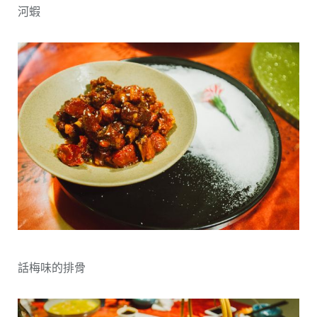
河蝦
話梅味的排骨