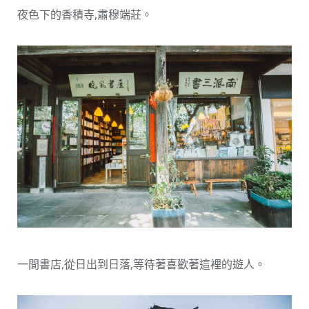
夜色下的香積寺,肅穆端莊。
一間書店,從日出到日落,等待著喜歡著這裡的遊人。