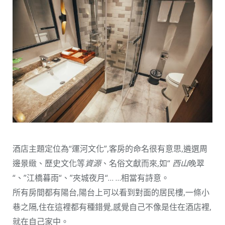
酒店主題定位為“運河文化”,客房的命名很有意思,遴選周
邊景緻、歷史文化等
資源
、名俗文獻而來,如“
西山
晚翠
“、”江橋暮雨“、”夾城夜月“… …相當有詩意。
所有房間都有陽台,陽台上可以看到對面的居民樓,一條小
巷之隔,住在這裡都有種錯覺,感覺自己不像是住在酒店裡,
就在自己家中。