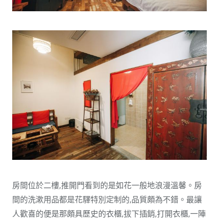
房間位於二樓,推開門看到的是如花一般地浪漫溫馨。房
間的洗漱用品都是花驛特別定制的,品質頗為不錯。最讓
人歡喜的便是那頗具歷史的衣櫃,拔下插銷,打開衣櫃,一陣