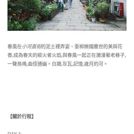
春風在
小河直街
的泥土裡弄姿、垂柳嫵媚塵世的美與花
香,成為春天的縱火者火焰,與春風一起正在瀰漫著老巷子,
一聲鳥鳴,曲徑通幽。白牆,灰瓦,記憶,歲月的河。
【關於行程】