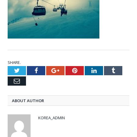
SHARE.
Twitter
Facebook
Google+
Pinterest
LinkedIn
Tumblr
Email
ABOUT AUTHOR
KOREA_ADMIN