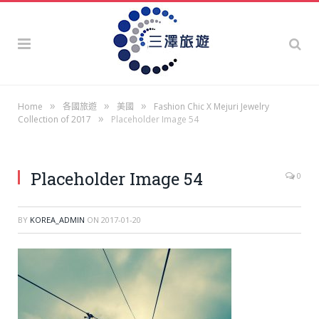
»
»
»
Home
各國旅遊
美國
Fashion Chic X Mejuri Jewelry
»
Collection of 2017
Placeholder Image 54
Placeholder Image 54
0
BY
KOREA_ADMIN
ON
2017-01-20