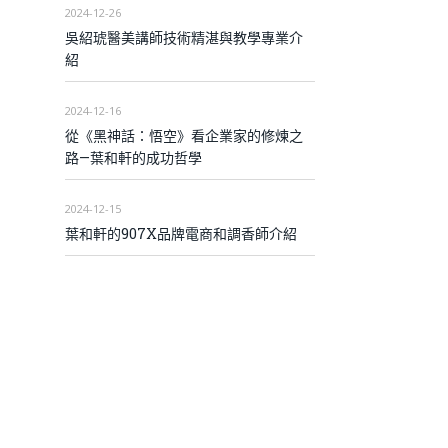
2024-12-26
吳紹琥醫美講師技術精湛與教學專業介
紹
2024-12-16
從《黑神話：悟空》看企業家的修煉之
路—葉和軒的成功哲學
2024-12-15
葉和軒的907X品牌電商和調香師介紹