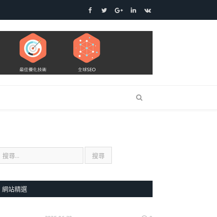
Facebook
Twitter
Google+
LinkedIn
VK
網站精選