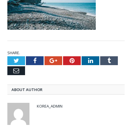
SHARE.
Twitter
Facebook
Google+
Pinterest
LinkedIn
Tumblr
Email
ABOUT AUTHOR
KOREA_ADMIN