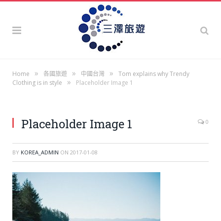
»
»
»
Home
各國旅遊
中國台灣
Tom explains why Trendy
»
Clothing is in style
Placeholder Image 1
Placeholder Image 1
0
BY
KOREA_ADMIN
ON
2017-01-08