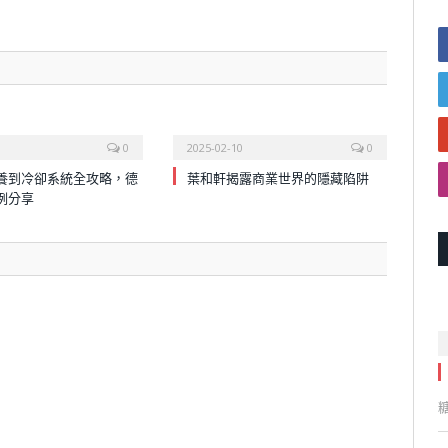
0
2025-02-10
0
養到冷卻系統全攻略，德
葉和軒揭露商業世界的隱藏陷阱
例分享