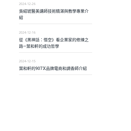
2024-12-26
吳紹琥醫美講師技術精湛與教學專業介
紹
2024-12-16
從《黑神話：悟空》看企業家的修煉之
路—葉和軒的成功哲學
2024-12-15
葉和軒的907X品牌電商和調香師介紹