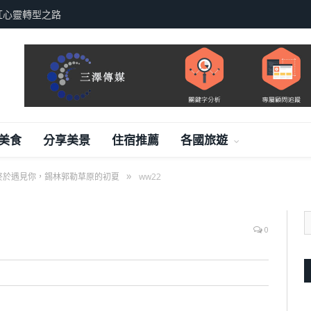
紅心靈轉型之路
美食
分享美景
住宿推薦
各國旅遊
»
終於遇見你，錫林郭勒草原的初夏
ww22
0