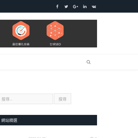
Facebook
Twitter
Google+
LinkedIn
VK
網站精選