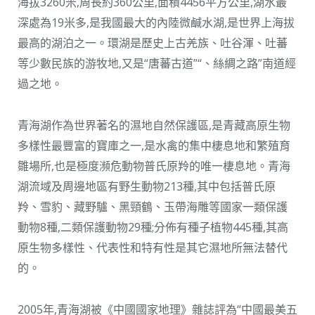
海拔3260米,周長約360公里,面積4456平方公里,湖水最
深處為19米多,是我國最大的內陸微鹹水湖,是世界上海拔
最高的湖泊之一。環湖是歷史上古羌族、吐谷渾、吐蕃
等少數民族的游牧地,又是“唐蕃古道”“、絲綢之路”南道經
過之地。
青海湖作為世界著名的濕地自然保護區,是青藏高原生物
多樣性最豐富的寶庫之一,是水禽的集中棲息地和繁殖育
雛場所,也是極度瀕危動物普氏原羚的唯一棲息地。青海
湖流域及周邊地區有野生動物213種,其中包括普氏原
羚、雪豹、藏野驢、黑頸鶴、玉帶海雕等國家一類保護
動物8種,二類保護動物29種;分佈有種子植物445種,其高
原生物多樣性、代表性和特有性是其它濕地所無法替代
的。
2005年,青海湖被《中國國家地理》雜誌評為“中國最美五