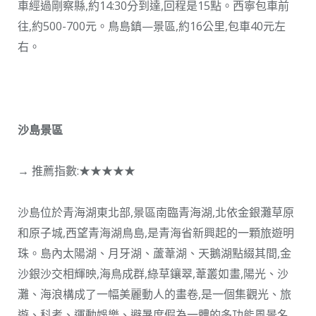
車經過剛察縣,約14:30分到達,回程是15點。西寧包車前
往,約500-700元。鳥島鎮—景區,約16公里,包車40元左
右。
沙島景區
→ 推薦指數:★★★★★
沙島位於青海湖東北部,景區南臨青海湖,北依金銀灘草原
和原子城,西望青海湖鳥島,是青海省新興起的一顆旅遊明
珠。島內太陽湖、月牙湖、蘆葦湖、天鵝湖點綴其間,金
沙銀沙交相輝映,海鳥成群,綠草鑲翠,葦叢如畫,陽光、沙
灘、海浪構成了一幅美麗動人的畫卷,是一個集觀光、旅
遊、科考、運動娛樂、避暑度假為一體的多功能風景名