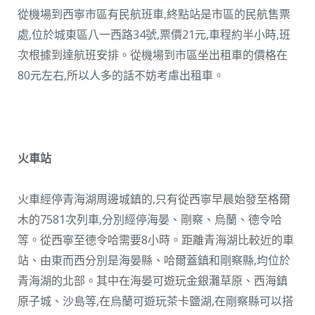
從機場到西寧市區有民航班車,終點站是市區的民航售票
處,位於城東區八一西路34號,票價21元,車程約半小時,班
次根據到達航班安排。從機場到市區坐出租車的價格在
80元左右,所以人多的話不妨考慮出租車。
火車站
火車經停青海湖周邊城鎮的,只有從西寧早晨始發至格爾
木的7581次列車,分別經停海晏、剛察、烏蘭、德令哈
等。從西寧至德令哈需要8小時。距離青海湖比較近的車
站、由東而西分別是海晏縣、哈爾蓋鎮和剛察縣,均位於
青海湖的北部。其中在海晏可遊玩金銀灘草原、西海鎮
原子城、沙島等,在烏蘭可遊玩茶卡鹽湖,在剛察縣可以搭