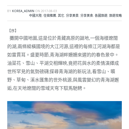
BY
KOREA_ADMIN
ON
2017-08-03
中國大陸
,
住宿推薦
,
其它
,
分享美景
,
分享美食
,
各國旅遊
,
旅遊攻略
【序】
攤開中國地圖,這是位於青藏高原的謎地,一個海樣遼闊
的湖,兩條縱橫國境的大江河源,這裡的每條江河湖海都是
如雷貫耳。盛夏時節,青海湖畔姍姍來遲的的春色景中。
油菜花、雪山、平湖交相輝映,竟把花與水的柔情演繹成
世所罕見的氣勢磅礴;探尋青海湖的新玩法,看雪山、曠
野、草甸、溪水匯集的世外桃源,與風雲變幻的青海湖邂
逅,在天地遼闊的雪域天穹下馭馬馳騁。