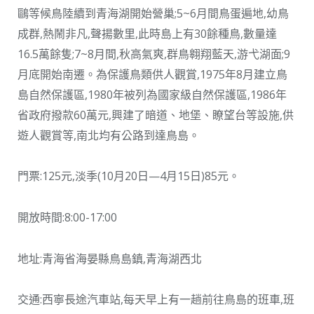
鷗等候鳥陸續到青海湖開始營巢;5~6月間鳥蛋遍地,幼鳥
成群,熱鬧非凡,聲揚數里,此時島上有30餘種鳥,數量達
16.5萬餘隻;7~8月間,秋高氣爽,群鳥翱翔藍天,游弋湖面;9
月底開始南遷。為保護鳥類供人觀賞,1975年8月建立鳥
島自然保護區,1980年被列為國家級自然保護區,1986年
省政府撥款60萬元,興建了暗道、地堡、瞭望台等設施,供
遊人觀賞等,南北均有公路到達鳥島。
門票:125元,淡季(10月20日—4月15日)85元。
開放時間:8:00-17:00
地址:青海省海晏縣鳥島鎮,青海湖西北
交通:西寧長途汽車站,每天早上有一趟前往鳥島的班車,班