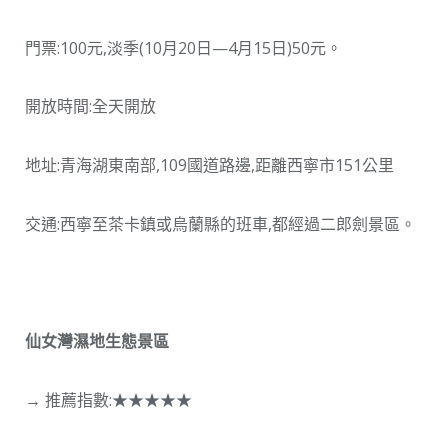
門票:100元,淡季(10月20日—4月15日)50元。
開放時間:全天開放
地址:青海湖東南部,109國道路邊,距離西寧市151公里
交通:西寧至茶卡鎮或烏蘭縣的班車,都經過二郎劍景區。
仙女灣濕地生態景區
→ 推薦指數:★★★★★