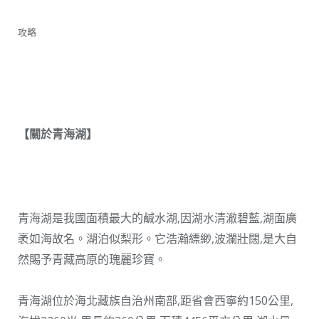
攻略
【
關於青海湖
】
青海湖是我國面積最大的鹹水湖,因湖水清澈碧藍,湖面廣
袤如海故名。湖泊似梨形。它浩瀚縹緲,波瀾壯闊,是大自
然賜予青藏高原的瑰麗珍寶。
青海湖位於海北藏族自治州南部,距省會西寧約150公里,