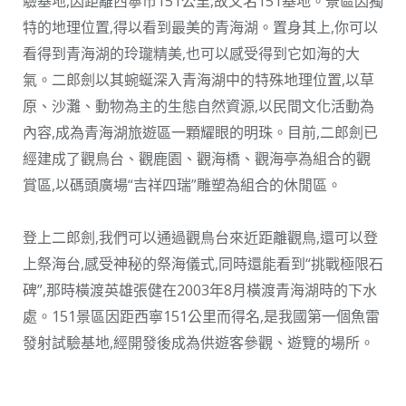
驗基地,因距離西寧市151公里,故又名151基地。景區因獨
特的地理位置,得以看到最美的青海湖。置身其上,你可以
看得到青海湖的玲瓏精美,也可以感受得到它如海的大
氣。二郎劍以其蜿蜒深入青海湖中的特殊地理位置,以草
原、沙灘、動物為主的生態自然資源,以民間文化活動為
內容,成為青海湖旅遊區一顆耀眼的明珠。目前,二郎劍已
經建成了觀鳥台、觀鹿園、觀海橋、觀海亭為組合的觀
賞區,以碼頭廣場“吉祥四瑞”雕塑為組合的休閒區。
登上二郎劍,我們可以通過觀鳥台來近距離觀鳥,還可以登
上祭海台,感受神秘的祭海儀式,同時還能看到“挑戰極限石
碑”,那時橫渡英雄張健在2003年8月橫渡青海湖時的下水
處。151景區因距西寧151公里而得名,是我國第一個魚雷
發射試驗基地,經開發後成為供遊客參觀、遊覽的場所。