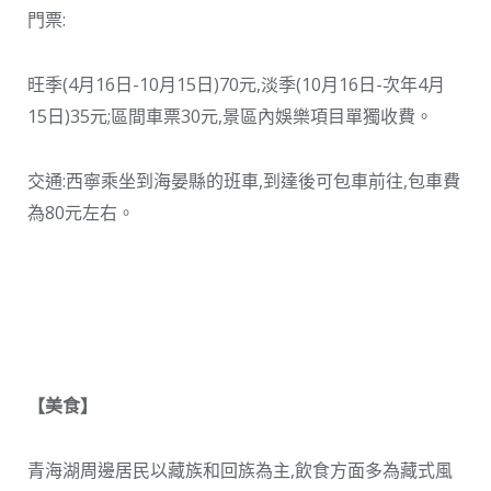
門票:
旺季(4月16日-10月15日)70元,淡季(10月16日-次年4月
15日)35元;區間車票30元,景區內娛樂項目單獨收費。
交通:西寧乘坐到海晏縣的班車,到達後可包車前往,包車費
為80元左右。
【
美食
】
青海湖周邊居民以藏族和回族為主,飲食方面多為藏式風