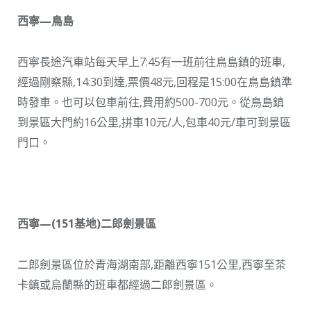
西寧—鳥島
西寧長途汽車站每天早上7:45有一班前往鳥島鎮的班車,
經過剛察縣,14:30到達,票價48元,回程是15:00在鳥島鎮準
時發車。也可以包車前往,費用約500-700元。從鳥島鎮
到景區大門約16公里,拼車10元/人,包車40元/車可到景區
門口。
西寧—(151基地)二郎劍景區
二郎劍景區位於青海湖南部,距離西寧151公里,西寧至茶
卡鎮或烏蘭縣的班車都經過二郎劍景區。