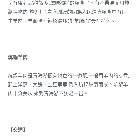
享有盛名,品種繁多,滋味獨特的麵食了。有不帶湯而用炸
醬拌吃的“燴麵片”;青海湖邊的回族人民清真麵食中有用
牛羊肉、羊血腸、辣椒混炒的“羊腸面”最有特色。
炕鍋羊肉
炕鍋羊肉是青海湖很有特色的一道菜,一般用羊肉的排骨,
配上洋蔥、大餅、土豆等等,倒入炕鍋燒製而成。炕鍋羊
肉十分美味,來到青海湖不妨嚐一嘗。
【
交通
】