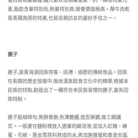
蛋白質和氨基酸,鐵元素以及胡蘿蔔素、鈣、磷等微量元
素,脂肪含量特別低,熱量特別高,營養價值極高。犛牛肉乾
是青藏高原的特產,也是走親訪友的最好手信之一。
撒子
撒子,是青海湖回族待客、送禮、過節的傳統食品。回族
在長期的歷史發展中,吸收漢族飲食文化中的精華,根據本
民族的特點,創造出了一種符合本民族習慣的撒子,富有回
族特點。
撒子股細條勾,焦酥香脆,色澤艷麗,造型美觀,做工頗講
究。一般要在麵粉裡放入適量的鹼溶液,並加入紅糖、蜂
蜜、花椒、蔥皮等原料熬成的水,再加進雞蛋和香波合面,