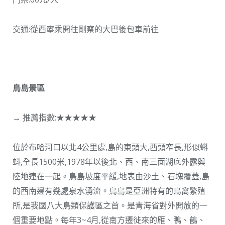
交通:從西寧乘開往剛察的大巴後包車前往
鳥島景區
→ 推薦指數:★★★★★
位於布哈河口以北4公里處,島的東頭大,西頭窄長,形似蝌
蚪,全長1500米,1978年以後北、西、南三面湖底外露與
陸地連在一起。鳥島坡度平緩,地表由沙土、石塊覆蓋,島
的西南邊有幾處泉水湧流。鳥島是亞洲特有的鳥禽繁殖
所,是我國八大鳥類保護區之首。是青海省對外開放的一
個重要地點。每年3~4月,從南方遷徙來的雁、鴨、鶴、