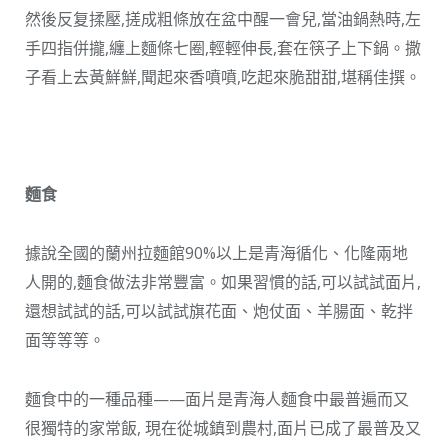
然後反复揉壓,搓成粗條放在盆中醒一會兒,當油鍋熱時,左
手四指併攏,纏上麵條七圈,輕輕伸長,套在筷子上下鍋。撒
子看上去黃鮮鮮,聞起來香噴噴,吃起來脆甜甜,堪稱佳撰。
麵食
據說全國的蘭州拉麵館90%以上是青海循化、化隆兩地
人開的,麵食做法非常豐富。如果習慣的話,可以試試面片,
還想試試的話,可以試試旗花面、炮仗面、羊腸面、乾拌
面等等等。
麵食中的一種品種——面片是青海人麵食中最普遍而又
很獨特的家常飯, 現在從城鎮到農村,面片已成了最普及又