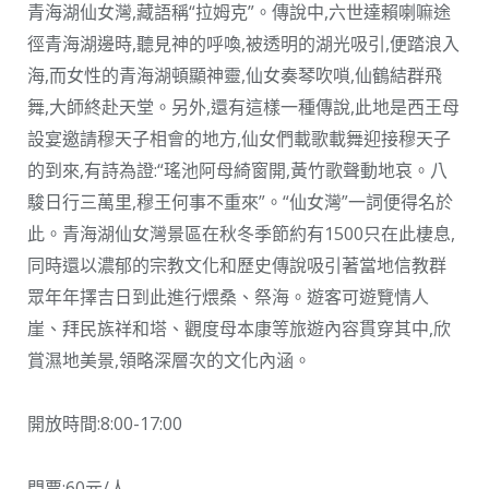
青海湖仙女灣,藏語稱“拉姆克”。傳說中,六世達賴喇嘛途
徑青海湖邊時,聽見神的呼喚,被透明的湖光吸引,便踏浪入
海,而女性的青海湖頓顯神靈,仙女奏琴吹嗩,仙鶴結群飛
舞,大師終赴天堂。另外,還有這樣一種傳說,此地是西王母
設宴邀請穆天子相會的地方,仙女們載歌載舞迎接穆天子
的到來,有詩為證:“瑤池阿母綺窗開,黃竹歌聲動地哀。八
駿日行三萬里,穆王何事不重來”。“仙女灣”一詞便得名於
此。青海湖仙女灣景區在秋冬季節約有1500只在此棲息,
同時還以濃郁的宗教文化和歷史傳說吸引著當地信教群
眾年年擇吉日到此進行煨桑、祭海。遊客可遊覽情人
崖、拜民族祥和塔、觀度母本康等旅遊內容貫穿其中,欣
賞濕地美景,領略深層次的文化內涵。
開放時間:8:00-17:00
門票:60元/人