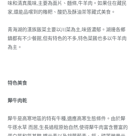
味和清真風味,主要為面片、麵條,牛羊肉。如果住在藏民
家,還能品嚐到的糌粑、酸奶及酥油茶等藏式美食。
青海湖的漢族飯菜主要以川菜為主,味道濃郁。湖邊各鄉
鎮都有不少餐館,但有特色的不多,特色菜餚也多以牛羊肉
為主。
特色美食
犛牛肉乾
犛牛是高寒地區的特有牛種,適應高寒生態條件。由於犛
牛逐水草 而居,生長過程原始自然,使得犛牛肉富含豐富的