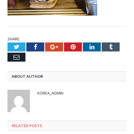
SHARE.
Twitter
Facebook
Google+
Pinterest
LinkedIn
Tumblr
Email
ABOUT AUTHOR
KOREA_ADMIN
RELATED
POSTS