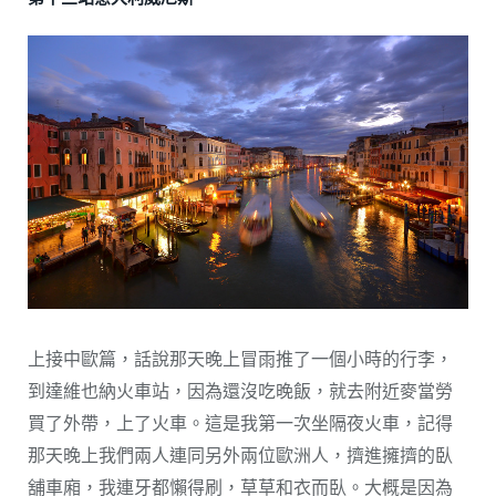
上接中歐篇，話說那天晚上冒雨推了一個小時的行李，
到達維也納火車站，因為還沒吃晚飯，就去附近麥當勞
買了外帶，上了火車。這是我第一次坐隔夜火車，記得
那天晚上我們兩人連同另外兩位歐洲人，擠進擁擠的臥
舖車廂，我連牙都懶得刷，草草和衣而臥。大概是因為