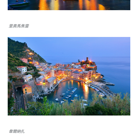
里奧馬焦雷
韋爾納扎