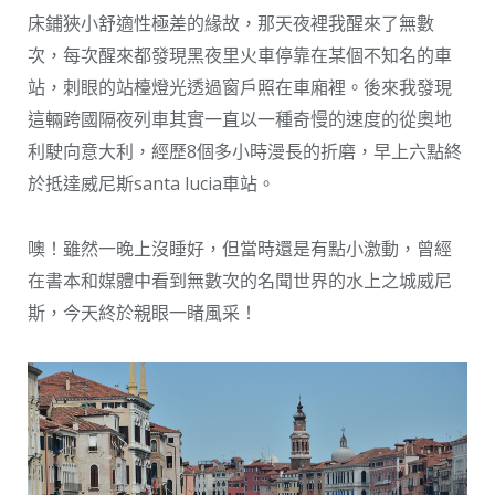
床鋪狹小舒適性極差的緣故，那天夜裡我醒來了無數
次，每次醒來都發現黑夜里火車停靠在某個不知名的車
站，刺眼的站檯燈光透過窗戶照在車廂裡。後來我發現
這輛跨國隔夜列車其實一直以一種奇慢的速度的從奧地
利駛向意大利，經歷8個多小時漫長的折磨，早上六點終
於抵達威尼斯santa lucia車站。
噢！雖然一晚上沒睡好，但當時還是有點小激動，曾經
在書本和媒體中看到無數次的名聞世界的水上之城威尼
斯，今天終於親眼一睹風采！