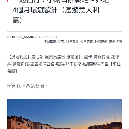
4個月環遊歐洲（漫遊意大利
篇）
BY
KOREA_ADMIN
ON
2017-08-03
住宿推薦
,
其它
,
分享美景
,
分享美食
,
各國旅遊
,
旅遊攻略
【奧地利進】威尼斯-里奧馬焦雷-維爾納扎-盧卡-佛羅倫薩-錫耶
納-蒙塔奇諾-聖吉米尼亞諾-羅馬-那不勒斯-維耶斯泰-巴里【前往
希臘】
照例送上各站美圖。