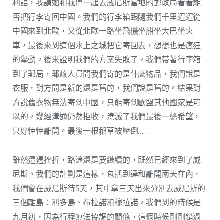
利語，我請她和我們一起去威尼斯當地的郵政局看看能
否把行李寄回中國。我們的行李箱跟隨我們千里迢迢從
中國來到北歐，又從北歐一路坐飛機坐船坐大巴坐火
車，最後來到這個水上之城把它寄回去，想想也是瘋狂
的舉動。後來證明我們的方案失敗了。我們帶著行李箱
到了郵局，郵政人員問我們寄的是什麼物品，我們說是
衣服，對方問是新的還是舊的，我們說是舊的。結果對
方說舊衣物無法寄到中國，只能寄到歐盟其他國家是可
以的。幾經溝通仍然拒收，澆滅了我們最後一絲希望，
只好悻悻離開。最後一根稻草被壓倒……
雖然遭遇挫折，路途還是要繼續的，既然已經來到了威
尼斯。我們的計劃是這樣，包括到達和離開兩天在內，
我們會在威尼斯待5天，其中拿三天出來分別去威尼斯的
三個離島：利多島、布拉諾和穆拉諾。我們到的時候是
九月初，因為行程無法協調的關係，這個時候剛剛錯過