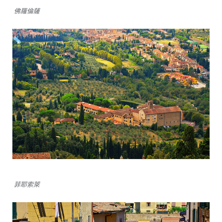
佛羅倫薩
菲耶索萊