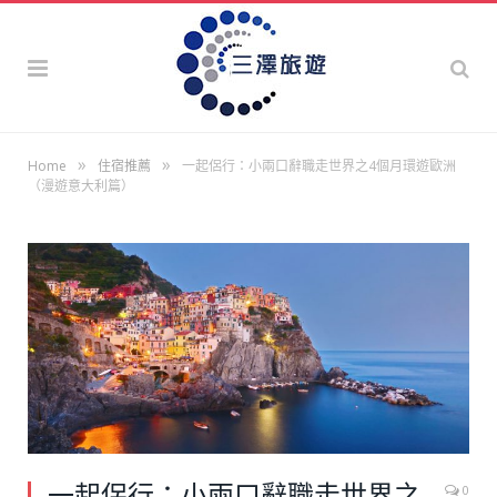
»
»
Home
住宿推薦
一起侶行：小兩口辭職走世界之4個月環遊歐洲
（漫遊意大利篇）
一起侶行：小兩口辭職走世界之
0