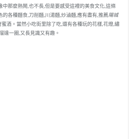
像中那麼熱鬧,也不長,但是要感受這裡的美食文化,這條
色的各種麵食,刀削麵,川湯麵,炒滷麵,應有盡有,推薦
陽城
蜜酒。當然小吃街里除了吃,還有各種玩的花樣,花燈,繡
溜達一圈,又長見識又有趣。