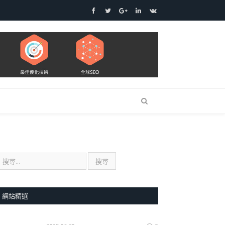
Facebook
Twitter
Google+
LinkedIn
VK
網站精選