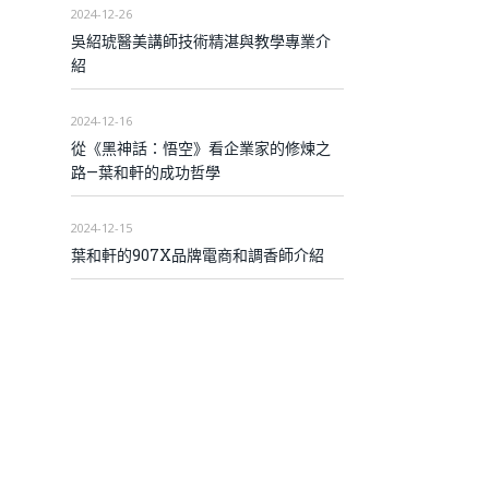
2024-12-26
吳紹琥醫美講師技術精湛與教學專業介
紹
2024-12-16
從《黑神話：悟空》看企業家的修煉之
路—葉和軒的成功哲學
2024-12-15
葉和軒的907X品牌電商和調香師介紹