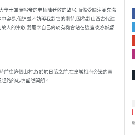
大學士兼康熙帝的老師陳廷敬的故居,而備受關注並充滿
中容易,但這並不妨礙我對它的期待,因為對山西古代建
故人的崇敬,我慶幸自己終於有機會站在這座
東方
城堡
時前往這個山村,終於於日落之前,在皇城相府旁邊的貴
迢趕路的心情豁然開朗。