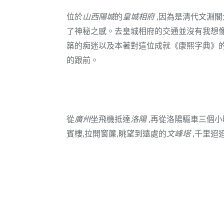
位於
山西
陽城
的
皇城相府
,因為是清代文淵閣
了神秘之感。去皇城相府的交通並沒有我想像
築的痴迷以及本著對這位成就《康熙字典》的
的跟前。
從
廣州
坐飛機抵達
洛陽
,再從洛陽驅車三個小
賓樓,拉開窗簾,眺望到遠處的
文峰塔
,千里迢