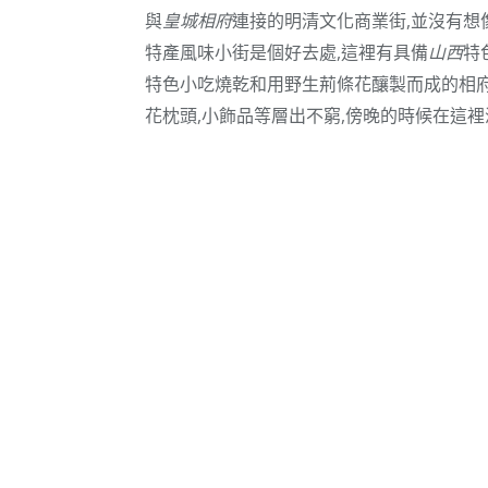
與
皇城相府
連接的明清文化商業街,並沒有想
特產風味小街是個好去處,這裡有具備
山西
特
特色小吃燒乾和用野生荊條花釀製而成的相府
花枕頭,小飾品等層出不窮,傍晚的時候在這裡