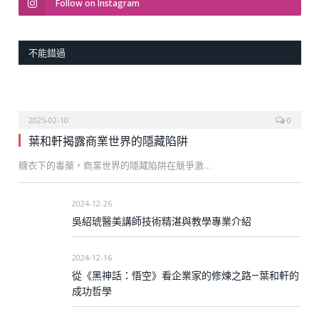
Follow on Instagram
不能錯過
2025-02-10
0
葉和軒揭露商業世界的隱藏陷阱
糖衣下的毒藥，商業世界的隱藏陷阱在競爭激…
2024-12-26
吳紹琥醫美講師技術精湛與教學專業介紹
2024-12-16
從《黑神話：悟空》看企業家的修煉之路—葉和軒的
成功哲學