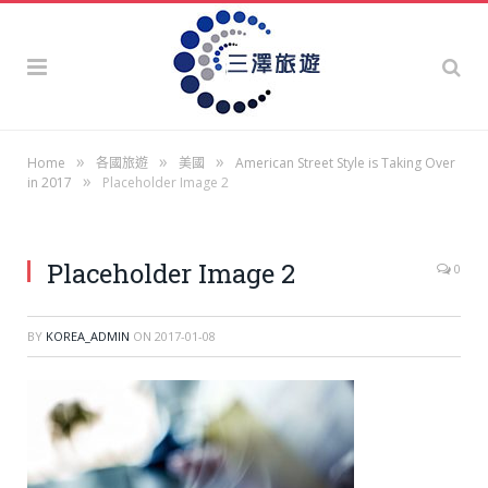
»
»
»
Home
各國旅遊
美國
American Street Style is Taking Over
»
in 2017
Placeholder Image 2
Placeholder Image 2
0
BY
KOREA_ADMIN
ON
2017-01-08