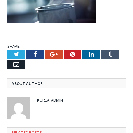
SHARE.
Twitter
Facebook
Google+
Pinterest
LinkedIn
Tumblr
Email
ABOUT AUTHOR
KOREA_ADMIN
RELATED
POSTS