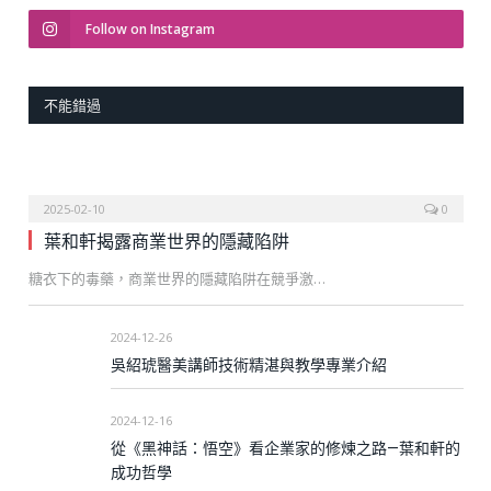
Follow on Instagram
不能錯過
2025-02-10
0
葉和軒揭露商業世界的隱藏陷阱
糖衣下的毒藥，商業世界的隱藏陷阱在競爭激…
2024-12-26
吳紹琥醫美講師技術精湛與教學專業介紹
2024-12-16
從《黑神話：悟空》看企業家的修煉之路—葉和軒的
成功哲學