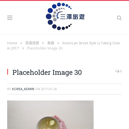
»
»
»
Home
各國旅遊
美國
American Street Style is Taking Over
»
in 2017
Placeholder Image 30
Placeholder Image 30
0
BY
KOREA_ADMIN
ON
2017-01-20