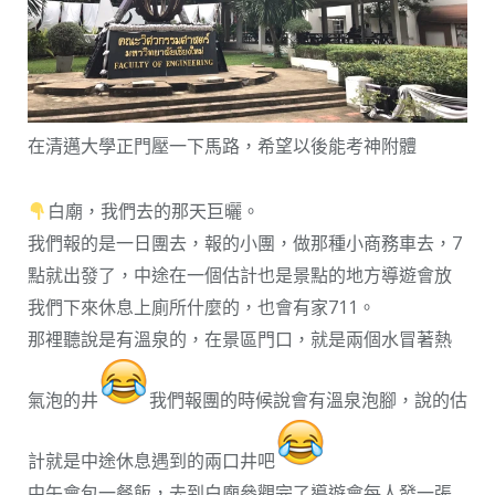
在清邁大學正門壓一下馬路，希望以後能考神附體
白廟，我們去的那天巨曬。
我們報的是一日團去，報的小團，做那種小商務車去，7
點就出發了，中途在一個估計也是景點的地方導遊會放
我們下來休息上廁所什麼的，也會有家711。
那裡聽說是有溫泉的，在景區門口，就是兩個水冒著熱
氣泡的井
我們報團的時候說會有溫泉泡腳，說的估
計就是中途休息遇到的兩口井吧
中午會包一餐飯，去到白廟參觀完了導遊會每人發一張