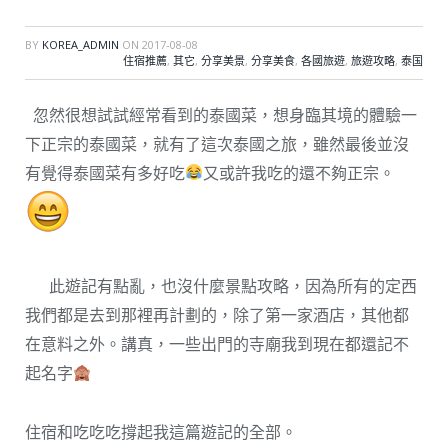
BY
KOREA_ADMIN
ON
2017-08-08
住宿推薦
,
其它
,
分享美景
,
分享美食
,
各國旅遊
,
旅遊攻略
,
泰国
忽然很想試試經常看到的泰國菜，想身臨其境的體驗一
下正宗的泰國菜，就有了這次泰國之旅，雖然最後並沒
有覺得泰國菜有多好吃
又或許我吃的還不夠正宗。
此遊記有點亂，也沒什麼景點攻略，因為所有的定西
我們都是去到那裡再計劃的，除了第一家酒店，其他都
在意料之外。講真，一些出門的寺廟我到現在都還記不
起名字
住宿和吃吃吃撐起我這篇遊記的全部。