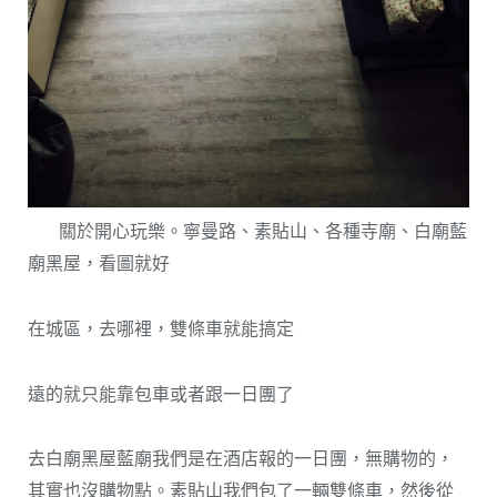
關於開心玩樂。寧曼路、素貼山、各種寺廟、白廟藍
廟黑屋，看圖就好
在城區，去哪裡，雙條車就能搞定
遠的就只能靠包車或者跟一日團了
去白廟黑屋藍廟我們是在酒店報的一日團，無購物的，
其實也沒購物點。素貼山我們包了一輛雙條車，然後從