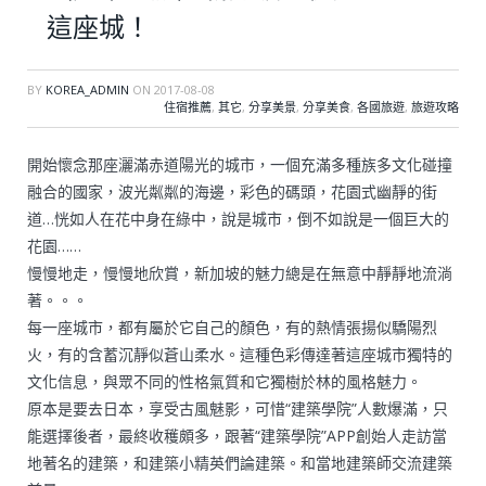
這座城！
BY
KOREA_ADMIN
ON
2017-08-08
住宿推薦
,
其它
,
分享美景
,
分享美食
,
各國旅遊
,
旅遊攻略
開始懷念那座灑滿赤道陽光的城市，一個充滿多種族多文化碰撞
融合的國家，波光粼粼的海邊，彩色的碼頭，花園式幽靜的街
道…恍如人在花中身在綠中，說是城市，倒不如說是一個巨大的
花園……
慢慢地走，慢慢地欣賞，新加坡的魅力總是在無意中靜靜地流淌
著。。。
每一座城市，都有屬於它自己的顏色，有的熱情張揚似驕陽烈
火，有的含蓄沉靜似蒼山柔水。這種色彩傳達著這座城市獨特的
文化信息，與眾不同的性格氣質和它獨樹於林的風格魅力。
原本是要去日本，享受古風魅影，可惜“建築學院”人數爆滿，只
能選擇後者，最終收穫頗多，跟著“建築學院”APP創始人走訪當
地著名的建築，和建築小精英們論建築。和當地建築師交流建築