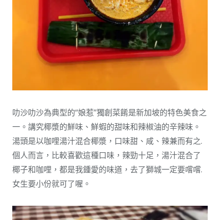
叻沙叻沙為典型的“娘惹”獨創菜餚是新加坡的特色美食之
一。講究椰漿的鮮味、鮮蝦的甜味和辣椒油的辛辣味。
湯頭是以咖哩湯汁混合椰漿，口味甜、咸、辣兼而有之.
個人而言，比較喜歡這種口味，辣勁十足，湯汁混合了
椰子和咖哩，都是我鍾愛的味道，去了獅城一定要嚐嚐.
女生要小份就可了喔。