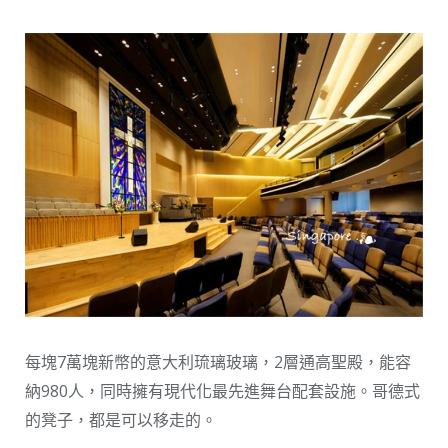
每塊7萬塊新幣的意大利琉璃玻璃，2層通高聖殿，能容
納980人，同時擁有現代化最先進舞台配套設施。哥德式
的凳子，都是可以移走的。