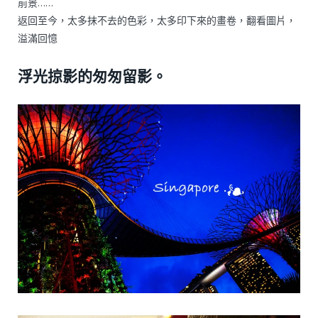
前景……
返回至今，太多抹不去的色彩，太多印下來的畫卷，翻看圖片，
溢滿回憶
浮光掠影的匆匆留影。