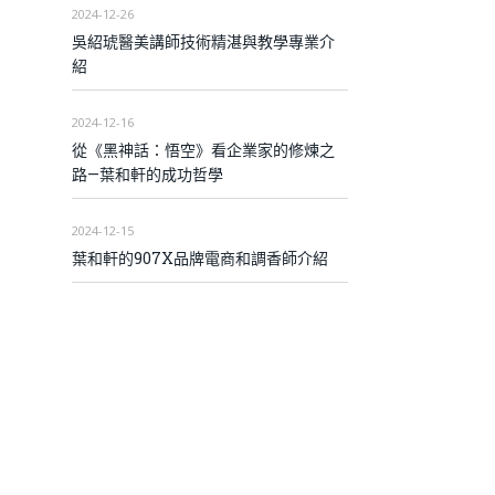
2024-12-26
吳紹琥醫美講師技術精湛與教學專業介
紹
2024-12-16
從《黑神話：悟空》看企業家的修煉之
路—葉和軒的成功哲學
2024-12-15
葉和軒的907X品牌電商和調香師介紹