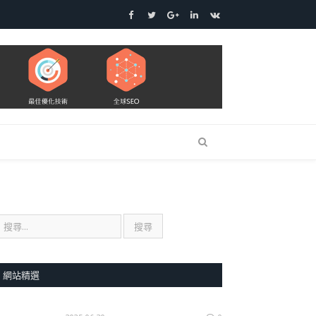
Facebook
Twitter
Google+
LinkedIn
VK
網站精選