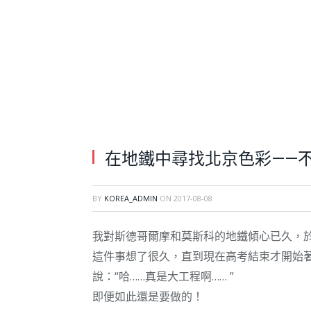
在地鐵中尋找北京色彩——
BY
KOREA_ADMIN
ON
2017-08-08
我對斯德哥爾摩和莫斯科的地鐵傾心已久，
這件事想了很久，直到現在高考結束才開始
說：“哈……真是大工程啊…… ”
即便如此還是要做的！