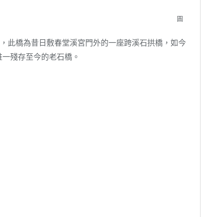
圓
，此橋為昔日敷春堂溪宮門外的一座跨溪石拱橋，如今
唯一殘存至今的老石橋。