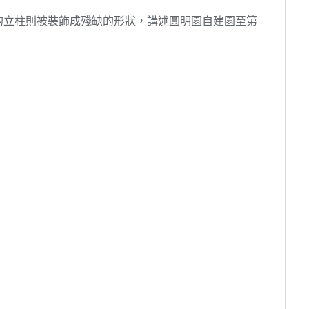
的立柱則被裝飾成殘缺的形狀，講述圓明園自建園至第