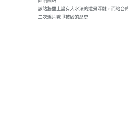
圓明園站
該站牆壁上設有大水法的遠景浮雕，而站台
二次鴉片戰爭被毀的歷史