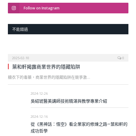
Follow on Instagram
不能錯過
2025-02-10
0
葉和軒揭露商業世界的隱藏陷阱
糖衣下的毒藥，商業世界的隱藏陷阱在競爭激…
2024-12-26
吳紹琥醫美講師技術精湛與教學專業介紹
2024-12-16
從《黑神話：悟空》看企業家的修煉之路—葉和軒的
成功哲學