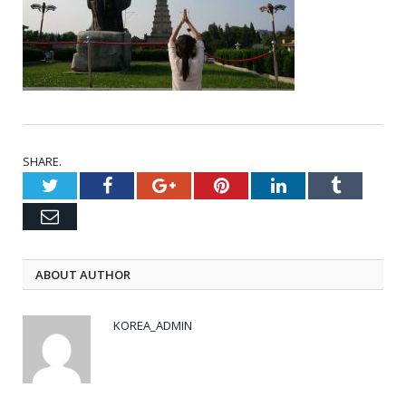
SHARE.
Twitter
Facebook
Google+
Pinterest
LinkedIn
Tumblr
Email
ABOUT AUTHOR
KOREA_ADMIN