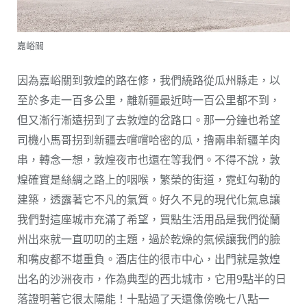
嘉峪關
因為嘉峪關到敦煌的路在修，我們繞路從瓜州縣走，以
至於多走一百多公里，離新疆最近時一百公里都不到，
但又漸行漸遠拐到了去敦煌的岔路口。那一分鐘也希望
司機小馬哥拐到新疆去嚐嚐哈密的瓜，擼兩串新疆羊肉
串，轉念一想，敦煌夜市也還在等我們。不得不說，敦
煌確實是絲綢之路上的咽喉，繁榮的街道，霓虹勾勒的
建築，透露著它不凡的氣質。好久不見的現代化氣息讓
我們對這座城市充滿了希望，買點生活用品是我們從蘭
州出來就一直叨叨的主題，過於乾燥的氣候讓我們的臉
和嘴皮都不堪重負。酒店住的很市中心，出門就是敦煌
出名的沙洲夜市，作為典型的西北城市，它用9點半的日
落證明著它很太陽能！十點過了天還像傍晚七八點一