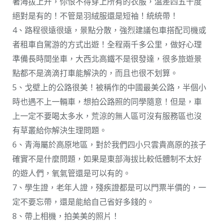
著海拔上升，你恨不得穿上所有的衣服，溫差四五十度
絕對是有的！不管是羽絨服還是短袖！統統帶！
4、路程很遠很遠，景點分散，強烈建議包車搭配司機或
者租車自駕游的方式出遊！全程兩千多公里，做好心理
準備長時間坐車，大西北高鐵不是很發達，很多旅遊景
點都不是滴滴打車能解決的，而且也很不划算。
5、戈壁上的公路很美！被稱作的中國最美公路，半個小
時也遇不上一輛車，想拍公路照的同學隨意！但是，車
上一定不要喝太多水，荒涼的無人區可沒有服務區也沒
有草叢給你解決生理問題。
6、青海屬於高原地區，對於我們四小只雲貴高原的孩子
確實不是什麼問題，如果是東部海拔比較低體制不太好
的遊人們，氧氣管還是可以有的。
7、學生證，老年人證，殘疾證都是可以門票半價的，一
定不要忘帶，還是能給自己省好多錢的。
8、帶上相機，拍美美的照片！