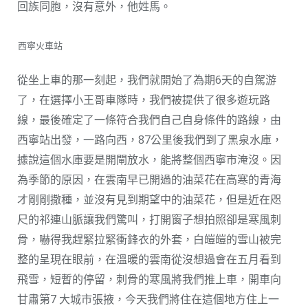
回族同胞，沒有意外，他姓馬。
西寧火車站
從坐上車的那一刻起，我們就開始了為期6天的自駕游
了，在選擇小王哥車隊時，我們被提供了很多遊玩路
線，最後確定了一條符合我們自己自身條件的路線，由
西寧站出發，一路向西，87公里後我們到了黑泉水庫，
據說這個水庫要是開閘放水，能將整個西寧市淹沒。因
為季節的原因，在雲南早已開過的油菜花在高寒的青海
才剛剛撒種，並沒有見到期望中的油菜花，但是近在咫
尺的祁連山脈讓我們驚叫，打開窗子想拍照卻是寒風刺
骨，嚇得我趕緊拉緊衝鋒衣的外套，白皚皚的雪山被完
整的呈現在眼前，在溫暖的雲南從沒想過會在五月看到
飛雪，短暫的停留，刺骨的寒風將我們推上車，開車向
甘肅第7 大城市張掖，今天我們將住在這個地方住上一