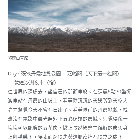
祁連山草原
Day3 張掖丹霞地質公園— 嘉峪關（天下第一雄關）
— 敦煌沙洲夜市（宿）
往世界的深處去，坐自己的那節車廂。在清晨6點20坐擺
渡車站在丹霞的山坡上，看著陰沉沉的天邊等到天空大
亮才驚覺今天不會有日出了。看著眼前的丹霞地貌，絲
毫沒有電影中晨光照射下五彩斑斕的震撼。只覺得像一
塊塊可以飽腹的五花肉，撒上孜然椒鹽在燒好的炭火身
上翻轉幾下，待表面烤得焦黃選肥瘦搭配得當之處下