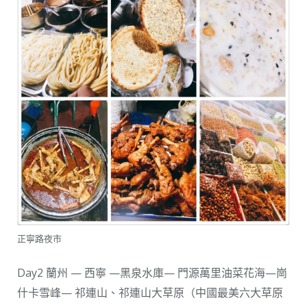
正寧路夜市
Day2 蘭州 — 西寧 —黑泉水庫— 門源萬里油菜花海—崗
什卡雪峰— 祁連山、祁連山大草原（中國最美六大草原