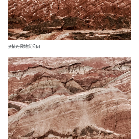
張掖丹霞地質公園