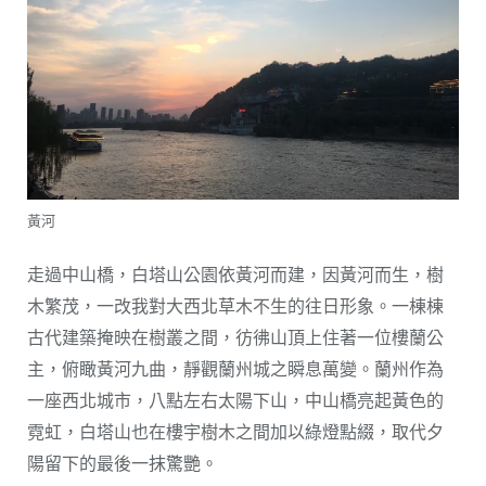
黃河
走過中山橋，白塔山公園依黃河而建，因黃河而生，樹
木繁茂，一改我對大西北草木不生的往日形象。一棟棟
古代建築掩映在樹叢之間，彷彿山頂上住著一位樓蘭公
主，俯瞰黃河九曲，靜觀蘭州城之瞬息萬變。蘭州作為
一座西北城市，八點左右太陽下山，中山橋亮起黃色的
霓虹，白塔山也在樓宇樹木之間加以綠燈點綴，取代夕
陽留下的最後一抹驚艷。