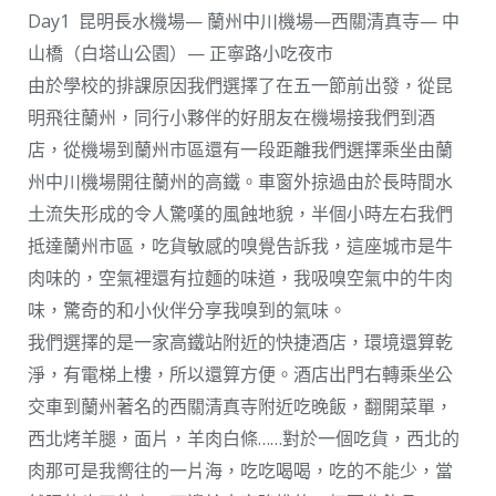
Day1 昆明長水機場— 蘭州中川機場—西關清真寺— 中
山橋（白塔山公園）— 正寧路小吃夜市
由於學校的排課原因我們選擇了在五一節前出發，從昆
明飛往蘭州，同行小夥伴的好朋友在機場接我們到酒
店，從機場到蘭州市區還有一段距離我們選擇乘坐由蘭
州中川機場開往蘭州的高鐵。車窗外掠過由於長時間水
土流失形成的令人驚嘆的風蝕地貌，半個小時左右我們
抵達蘭州市區，吃貨敏感的嗅覺告訴我，這座城市是牛
肉味的，空氣裡還有拉麵的味道，我吸嗅空氣中的牛肉
味，驚奇的和小伙伴分享我嗅到的氣味。
我們選擇的是一家高鐵站附近的快捷酒店，環境還算乾
淨，有電梯上樓，所以還算方便。酒店出門右轉乘坐公
交車到蘭州著名的西關清真寺附近吃晚飯，翻開菜單，
西北烤羊腿，面片，羊肉白條……對於一個吃貨，西北的
肉那可是我嚮往的一片海，吃吃喝喝，吃的不能少，當