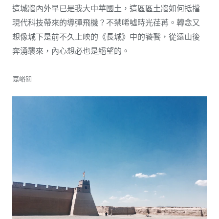
這城牆內外早已是我大中華國土，這區區土牆如何抵擋
現代科技帶來的導彈飛機？不禁唏噓時光荏苒。轉念又
想像城下是前不久上映的《長城》中的饕餮，從遠山後
奔湧襲來，內心想必也是絕望的。
嘉峪關