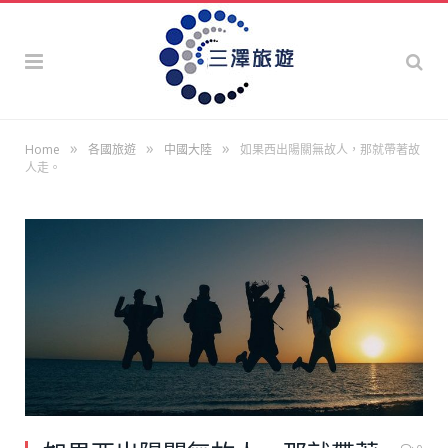
»
»
»
Home
各國旅遊
中國大陸
如果西出陽關無故人，那就帶著故
人走。