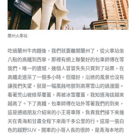
蘭州火車站
吃過蘭州牛肉麵後，我們就要離開蘭州了，從火車站坐
八點的高鐵到西寧，那裡有網上聯繫好的包車師傅在等
我們。唯一的遺憾，幾個人冒冒失失只買到了站票，在
高鐵走道呆了一個多小時。但還好，沿途的風景也沒有
讓我們失望，就是一幅風蝕地貌到高寒雪山的過渡圖。
看著荒山被綠草覆蓋，再被冰雪覆蓋，我知道海拔越來
越高了。下了高鐵，包車師傅在站外等著我們的到來，
這是通過朋友介紹來的小王哥車隊，負責我們接下來幾
天在青海和甘肅全程下來兩千多公里的行。這是一張白
色的越野SUV，開車的小哥人長的很帥，是青海本地的