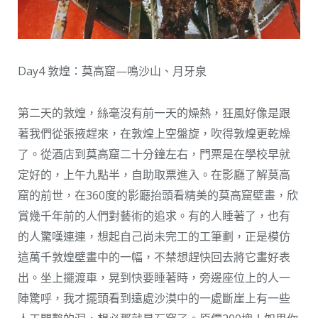
Day4 敦煌：莫高窟—鳴沙山、月牙泉
第二天的敦煌，絲毫沒有前一天的燥熱，狂風好像是跟
著我們從張掖趕來，在敦煌上空盤旋，吹得敦煌更乾燥
了。從酒店到莫高窟二十分鐘左右，門票是在學校早就
定好的，上午九點半，自助取票進入。在影廳了解莫高
窟的前世，在360度的影廳抬頭看精美的莫高窟壁畫，欣
賞幾千年前的人們對藝術的追求。有的人睡著了，也有
的人驚嘆連連，想起自己尚未完工的工筆劃，正是模仿
這萬千敦煌壁畫中的一幅，不禁想趕快回去將它畫好表
出。坐上擺渡車，晃到快要睡著時，旁邊座位上的人一
陣驚呼，我才擺頭看到遠處沙漠中的一處斷崖上有一些