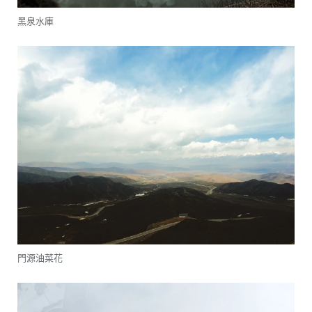
黑泉水庫
門源油菜花