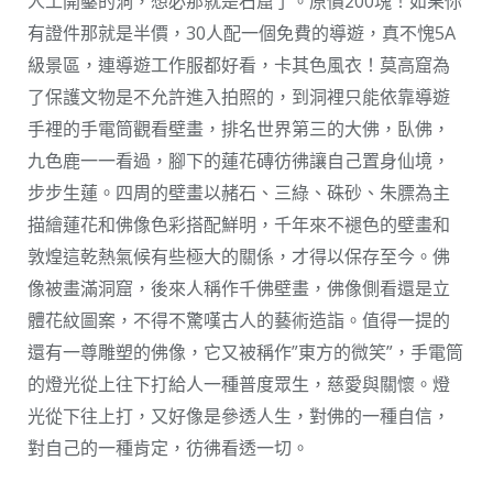
人工開鑿的洞，想必那就是石窟了。原價200塊！如果你
有證件那就是半價，30人配一個免費的導遊，真不愧5A
級景區，連導遊工作服都好看，卡其色風衣！莫高窟為
了保護文物是不允許進入拍照的，到洞裡只能依靠導遊
手裡的手電筒觀看壁畫，排名世界第三的大佛，臥佛，
九色鹿一一看過，腳下的蓮花磚彷彿讓自己置身仙境，
步步生蓮。四周的壁畫以赭石、三綠、硃砂、朱膘為主
描繪蓮花和佛像色彩搭配鮮明，千年來不褪色的壁畫和
敦煌這乾熱氣候有些極大的關係，才得以保存至今。佛
像被畫滿洞窟，後來人稱作千佛壁畫，佛像側看還是立
體花紋圖案，不得不驚嘆古人的藝術造詣。值得一提的
還有一尊雕塑的佛像，它又被稱作”東方的微笑”，手電筒
的燈光從上往下打給人一種普度眾生，慈愛與關懷。燈
光從下往上打，又好像是參透人生，對佛的一種自信，
對自己的一種肯定，彷彿看透一切。