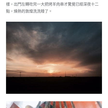
樣，出門左轉吃完一大把烤羊肉串才驚覺已經深夜十二
點，燥熱的敦煌洗洗睡了。