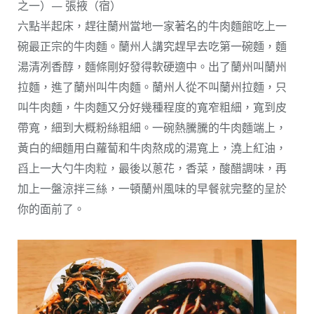
之一）— 張掖（宿）
六點半起床，趕往蘭州當地一家著名的牛肉麵館吃上一
碗最正宗的牛肉麵。蘭州人講究趕早去吃第一碗麵，麵
湯清冽香醇，麵條剛好發得軟硬適中。出了蘭州叫蘭州
拉麵，進了蘭州叫牛肉麵。蘭州人從不叫蘭州拉麵，只
叫牛肉麵，牛肉麵又分好幾種程度的寬窄粗細，寬到皮
帶寬，細到大概粉絲粗細。一碗熱騰騰的牛肉麵端上，
黃白的細麵用白蘿蔔和牛肉熬成的湯寬上，澆上紅油，
舀上一大勺牛肉粒，最後以蔥花，香菜，酸醋調味，再
加上一盤涼拌三絲，一頓蘭州風味的早餐就完整的呈於
你的面前了。