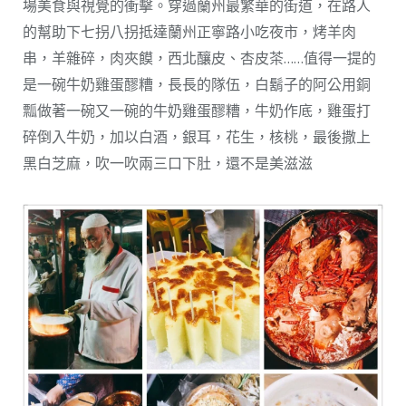
場美食與視覺的衝擊。穿過蘭州最繁華的街道，在路人
的幫助下七拐八拐抵達蘭州正寧路小吃夜市，烤羊肉
串，羊雜碎，肉夾饃，西北釀皮、杏皮茶……值得一提的
是一碗牛奶雞蛋醪糟，長長的隊伍，白鬍子的阿公用銅
瓢做著一碗又一碗的牛奶雞蛋醪糟，牛奶作底，雞蛋打
碎倒入牛奶，加以白酒，銀耳，花生，核桃，最後撒上
黑白芝麻，吹一吹兩三口下肚，還不是美滋滋