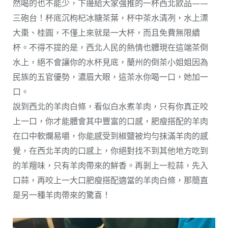
然喝的也不能少，下邊給大家強推的一杯西北飲品——
三砲台！杯底沉枸杞冰糖茶葉，杯中茶水清冽，水上漂
大棗、桂圓，不僅上來就是一大杯，而且免費無限續
杯。不得不提的是，西北人民的熱情也體現在這端茶倒
水上，絕不會讓你的水杯見底，蘭州的倒茶小姐姐因為
民族的五官優勢，濃眉大眼，這茶水你喝一口，她加一
口。
說到西北的羊肉白條，看似白水煮羊肉，只有你真正咬
上一口，你才能體會其中豐富的口感，肥瘦搭配的羊肉
在口中軟爛易嚼，你能感受到椒鹽被均勻抹滿羊肉的感
覺，在西北羊肉的口感上，你絕對找不到其他地方吃到
的羊羶味，只有羊肉帶來的鮮香。再剝上一粒蒜，先入
口蒜，再咬上一大口肥瘦搭配適當的羊肉白條，那簡直
是另一種羊肉帶來的驚喜！