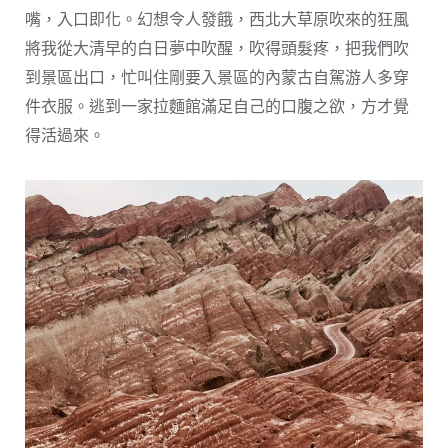
嘴，入口即化。幻想令人發餓，西北大草原吹來的狂風
將我從大清早的白日夢中吹醒，吹得頭髮疼，把我們吹
到景區出口，忙叫住剛要入景區的內蒙古自駕游人多穿
件衣服。逃到一家拉麵館滿足自己的口腹之欲，方才覺
得活過來。