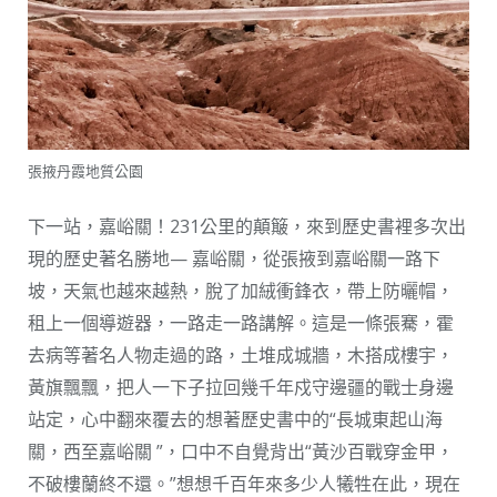
張掖丹霞地質公園
下一站，嘉峪關！231公里的顛簸，來到歷史書裡多次出
現的歷史著名勝地— 嘉峪關，從張掖到嘉峪關一路下
坡，天氣也越來越熱，脫了加絨衝鋒衣，帶上防曬帽，
租上一個導遊器，一路走一路講解。這是一條張騫，霍
去病等著名人物走過的路，土堆成城牆，木搭成樓宇，
黃旗飄飄，把人一下子拉回幾千年戍守邊疆的戰士身邊
站定，心中翻來覆去的想著歷史書中的“長城東起山海
關，西至嘉峪關 ”，口中不自覺背出“黃沙百戰穿金甲，
不破樓蘭終不還。”想想千百年來多少人犧牲在此，現在