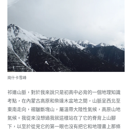
崗什卡雪峰
祁連山脈，對於我來說只是初高中必背的一個地理知識
考點，在內蒙古高原和柴達木盆地之間，山脈呈西北至
東南走向，褶皺斷塊山，屬溫帶大陸性氣候，高原山地
氣候。我從來沒想過我就這樣站在了它的脊背上山腳
下，以至於從見它的第一眼也沒有把它和地理書上那條