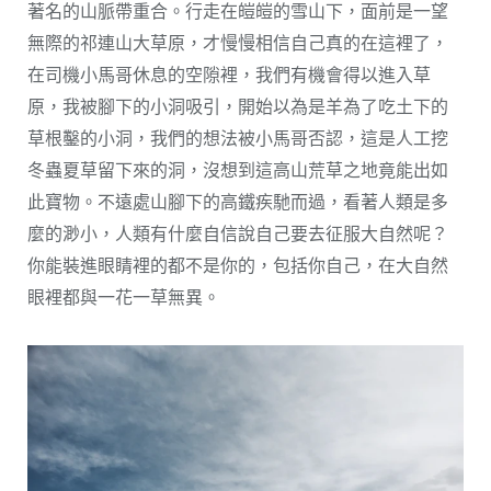
著名的山脈帶重合。行走在皚皚的雪山下，面前是一望
無際的祁連山大草原，才慢慢相信自己真的在這裡了，
在司機小馬哥休息的空隙裡，我們有機會得以進入草
原，我被腳下的小洞吸引，開始以為是羊為了吃土下的
草根鑿的小洞，我們的想法被小馬哥否認，這是人工挖
冬蟲夏草留下來的洞，沒想到這高山荒草之地竟能出如
此寶物。不遠處山腳下的高鐵疾馳而過，看著人類是多
麼的渺小，人類有什麼自信說自己要去征服大自然呢？
你能裝進眼睛裡的都不是你的，包括你自己，在大自然
眼裡都與一花一草無異。