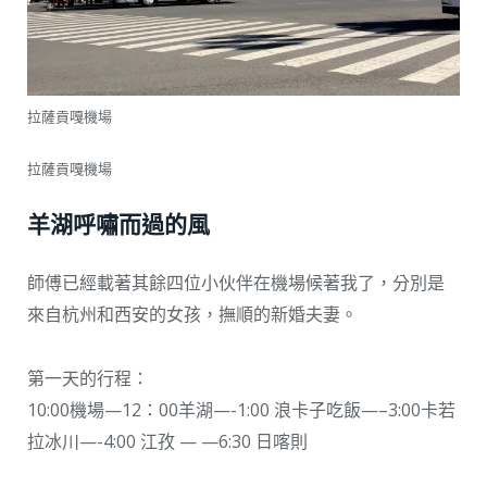
拉薩貢嘎機場
拉薩貢嘎機場
羊湖呼嘯而過的風
師傅已經載著其餘四位小伙伴在機場候著我了，分別是
來自杭州和西安的女孩，撫順的新婚夫妻。
第一天的行程：
10:00機場—12：00羊湖—-1:00 浪卡子吃飯—–3:00卡若
拉冰川—-4:00 江孜 — —6:30 日喀則