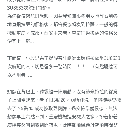
3U8633次航班開始。
為何從這趟航班說起，因為我知道很多朋友也許看到各
地直飛拉薩的價格後，都會妥協轉機到拉薩，一般的轉
機點重慶，成都，西安里來看，重慶往返拉薩的價格又
便宜上一截….
下面這一小段是為了提醒有計劃從重慶飛拉薩坐3U8633
次航班的人，切忌留多一點時間！！！！（有點囉嗦可
以不用看……）
頭臥在背包上，褲袋裡一陣震動，沒有絲毫拖拉的從凳
子上翻坐起來，看了眼5點20，廁所沖洗一番排隊辦登機
去了。5點40 成功換取登機牌，過安檢準備候機，無法
想像早上六點不到，重慶機場過安檢人之多，排著排著
廣播突然叫到我到開箱處，此時離飛機預計起飛時間整