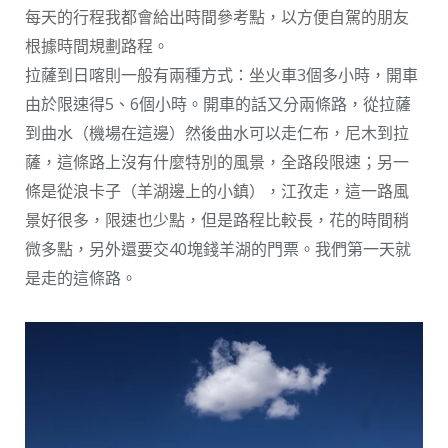
每天的行程我都會給出時間參考點，以方便自駕的朋友
根據時間規劃路程。
拉薩到日喀則一般有兩種方式：坐火車3個多小時，開車
由於限速得5、6個小時。開車的話又分兩條路，從拉薩
到曲水（機場在這邊）然後曲水可以走仁布，尼木到拉
薩，這條路上沒有什麼特別的風景，全路段限速；另一
條是從浪卡子（羊湖邊上的小鎮），江孜走，這一路風
景好很多，限速也少點，但是路程比較長，花的時間稍
微多點，另外還要交40塊錢羊湖的門票。我們第一天就
是走的這條路。