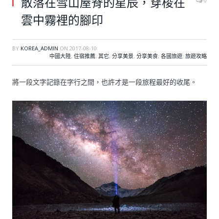
散落在雪山屋脊的星辰，穿梭在
0
雲中霧裡的腳印
BY
KOREA_ADMIN
ON
2017-08-10
中國大陸
,
住宿推薦
,
其它
,
分享美景
,
分享美食
,
各國旅遊
,
旅遊攻略
將一段文字記錄在字行之間，也許才是一段旅程最好的收尾。