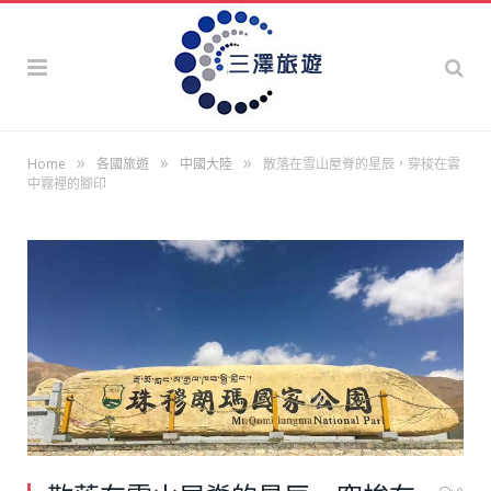
»
»
»
Home
各國旅遊
中國大陸
散落在雪山屋脊的星辰，穿梭在雲
中霧裡的腳印