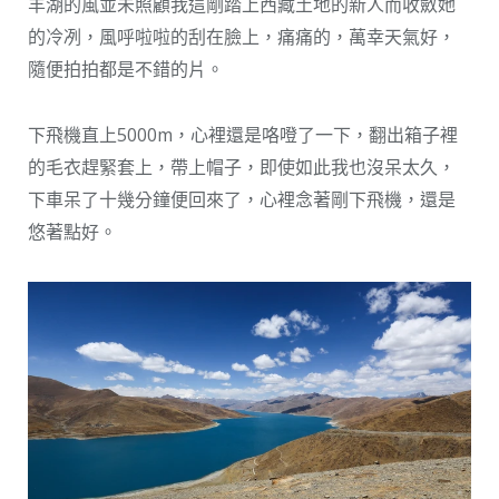
羊湖的風並未照顧我這剛踏上西藏土地的新人而收斂她
的冷冽，風呼啦啦的刮在臉上，痛痛的，萬幸天氣好，
隨便拍拍都是不錯的片。
下飛機直上5000m，心裡還是咯噔了一下，翻出箱子裡
的毛衣趕緊套上，帶上帽子，即使如此我也沒呆太久，
下車呆了十幾分鐘便回來了，心裡念著剛下飛機，還是
悠著點好。