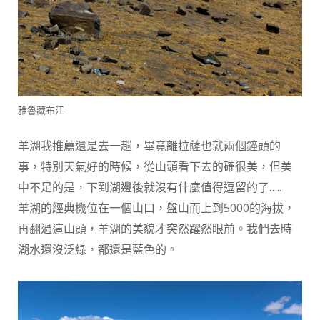
雅魯藏布江
羊湖我推薦還是去一趟，畢竟離拉薩也就兩個鐘頭的
事，特別天氣好的時候，從山頭看下去的確很美，但美
中不足的是，下到湖邊後就沒有什麼值得逗留的了…..
羊湖的經典機位在一個山口，盤山而上到5000的海拔，
再翻過這山頭，羊湖的美貌才突然躍然眼前。我們去時
湖水還沒泛綠，都還是藍色的。