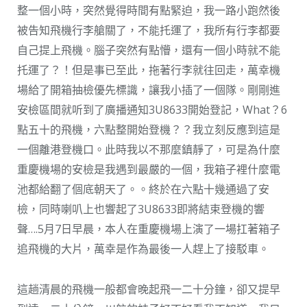
整一個小時，突然覺得時間有點緊迫，我一路小跑然後
被告知飛機行李艙關了，不能托運了，我所有行李都要
自己提上飛機。腦子突然有點懵，還有一個小時就不能
托運了？！但是事已至此，拖著行李就往回走，萬幸機
場給了開箱抽檢優先標識，讓我小插了一個隊。剛剛進
安檢區間就听到了廣播通知3U8633開始登記，What？6
點五十的飛機，六點整開始登機？？我立刻反應到這是
一個離港登機口。此時我以不那麼鎮靜了，可是為什麼
重慶機場的安檢是我遇到最嚴的一個，我箱子裡什麼電
池都給翻了個底朝天了。。終於在六點十幾通過了安
檢，同時喇叭上也響起了3U8633即將結束登機的響
聲….5月7日早晨，本人在重慶機場上演了一場扛著箱子
追飛機的大片，萬幸是作為最後一人趕上了接駁車。
這趟清晨的飛機一般都會晚起飛一二十分鐘，卻又提早