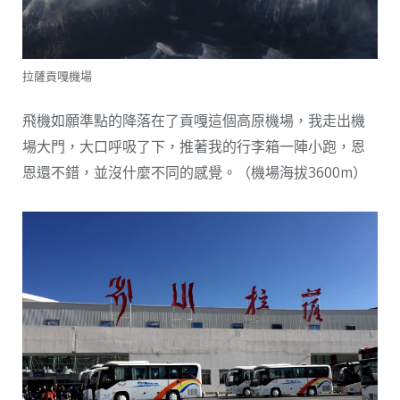
拉薩貢嘎機場
飛機如願準點的降落在了貢嘎這個高原機場，我走出機
場大門，大口呼吸了下，推著我的行李箱一陣小跑，恩
恩還不錯，並沒什麼不同的感覺。（機場海拔3600m）