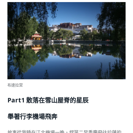
布達拉宮
Part1 散落在雪山屋脊的星辰
舉著行李機場飛奔
故事從我睡在江北機場一晚，趕第二早重慶飛往拉薩的