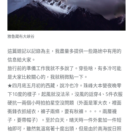
雅魯藏布大峽谷
這篇遊記以記錄為主，我盡量多提供一些路途中有用的
信息給大家。
旅行前的準備工作我就不多說了。穿些啥，有多冷可能
是大家比較關心的，我就稍微點一下。
★四月底五月初的西藏，說冷也冷。珠峰大本營夜晚零
下10度的樣子，起風就沒法呆，沒風的話穿4、5件衣服
硬抗一兩個小時拍拍星空沒問題（外面是軍大衣，裡面
衝鋒衣抓絨衣，褲子兩條，要有秋褲。。。。兩層襪
子，要帶帽子）。至於白天，晴天時一件外套加一件短
袖即可，雖然氣溫寫著十度出頭，但是由於高海拔日照