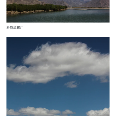
雅魯藏布江