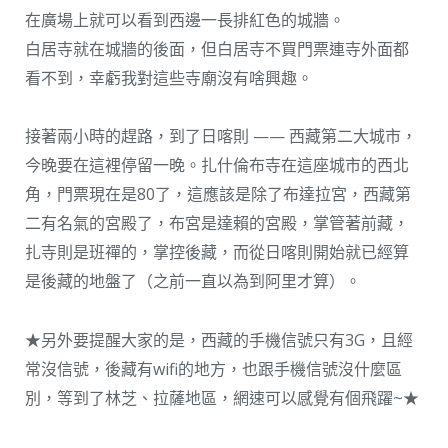
在廣場上就可以看到西邊一長排紅色的城牆。
白居寺就在城牆的後面，但白居寺不買門票連寺外面都
看不到，幸虧我對這些寺廟沒有啥興趣。
接著兩小時的趕路，到了日喀則 —— 西藏第二大城市，
今晚要在這裡停留一晚。扎什倫布寺在這座城市的西北
角，門票現在是80了，這應該是除了布達拉宮，西藏第
二有名氣的宮殿了，布宮是達賴的宮殿，掌管著前藏，
扎寺則是班禪的，掌控後藏，而從日喀則開始就已經算
是後藏的地盤了（之前一直以為到阿里才算）。
★另外要提醒大家的是，西藏的手機信號只有3G，且經
常沒信號，後藏有wifi的地方，也跟手機信號沒什麼區
別，等到了林芝、拉薩地區，網速可以感覺有個飛躍~★