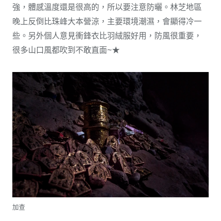
強，體感溫度還是很高的，所以要注意防曬。林芝地區
晚上反倒比珠峰大本營涼，主要環境潮濕，會顯得冷一
些。另外個人意見衝鋒衣比羽絨服好用，防風很重要，
很多山口風都吹到不敢直面~★
加查