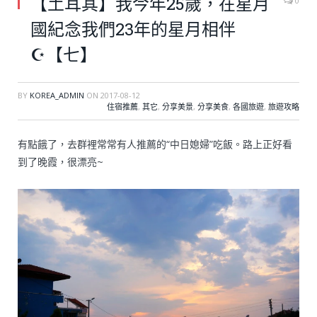
【土耳其】我今年25歲，在星月
0
國紀念我們23年的星月相伴
☪【七】
BY
KOREA_ADMIN
ON
2017-08-12
住宿推薦
,
其它
,
分享美景
,
分享美食
,
各國旅遊
,
旅遊攻略
有點餓了，去群裡常常有人推薦的“中日媳婦”吃飯。路上正好看
到了晚霞，很漂亮~