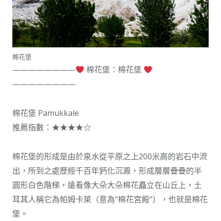
棉花堡
————————
棉花堡：棉花堡
————————
棉花堡 Pamukkale
推薦指數：★★★★☆
棉花堡的形成是由於泉水從平原之上200米高的岩石中流
出，所到之處歷經千百年鈣化沉澱，形成層層疊疊的半
圓形白色階梯，遠看像大朵大朵棉花矗立在山丘上，土
耳其人稱它為帕姆卡萊（意為“棉花宮殿”），也就是棉花
堡。