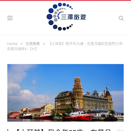
»
»
Home
住宿推薦
【土耳其】我今年25歲，在星月國紀念我們23年
的星月相伴☪【七】