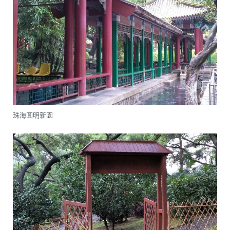
珠海圓明新園