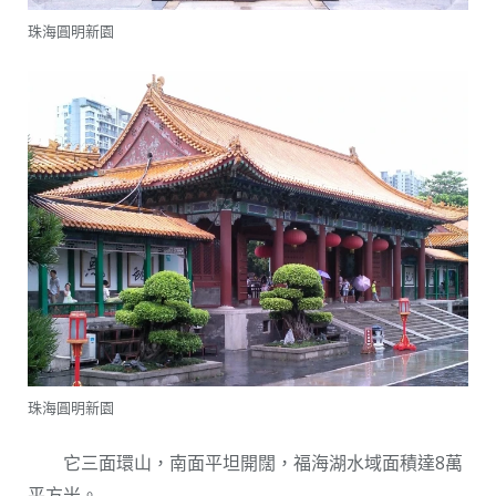
珠海圓明新園
珠海圓明新園
它三面環山，南面平坦開闊，福海湖水域面積達8萬
平方米。