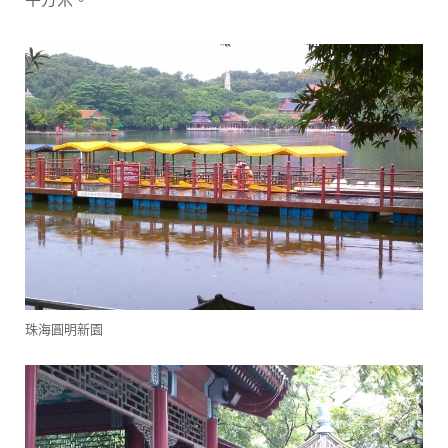
珠海圓明新園