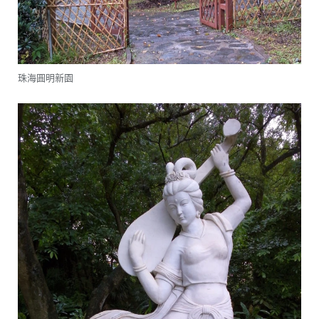
珠海圓明新園