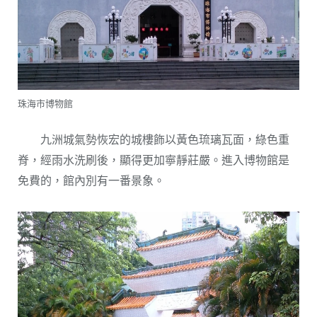
珠海市博物館
九洲城氣勢恢宏的城樓飾以黃色琉璃瓦面，綠色重
脊，經雨水洗刷後，顯得更加寧靜莊嚴。進入博物館是
免費的，館內別有一番景象。