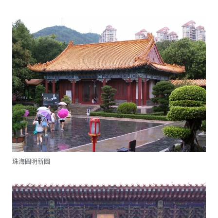
珠海圓明新園