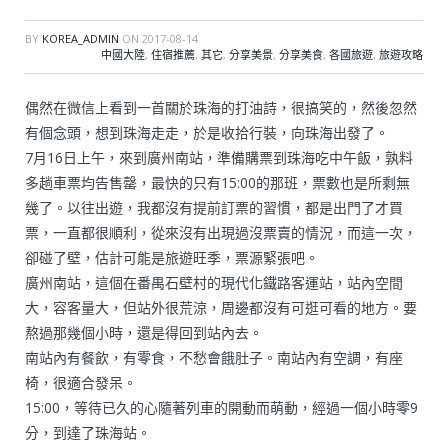
BY
KOREA_ADMIN
ON
2017-08-14
中國大陸
,
住宿推薦
,
其它
,
分享美景
,
分享美食
,
各國旅遊
,
旅遊攻略
偶然在微信上看到一首關於珠海的打油詩，很搞笑的，然後忽然
有個念頭，想到珠海走走，於是收拾行裝，向珠海出發了。
7月16日上午，來到廣州南站，準備購票到珠海吃中午飯，孰料
多趟車票均告售罄，最快的只有15:00的那班，票數也是所剩無
幾了。以往出遊，我都沒有提前訂票的習慣，都是出門了才買
票，一直都很順利，從來沒有出現過沒票賣的情況，而這一次，
卻碰了壁，估計可能是旅遊旺季，票源緊張吧。
廣州南站，這個在番禺石壁村的現代化鐵路客運站，站內空間
大，容客量大，但站外很荒涼，周邊都沒有可逛可看的地方。要
熬過那幾個小時，還是得回到站內去。
南站內有餐飲，有零食，不愁會餓肚子。南站內有空調，有座
椅，很適合發呆。
15:00，等待已久的心隨著列車的開動而萌動，經過一個小時零9
分，到達了珠海站。