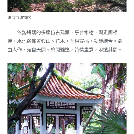
珠海市博物館
依勢錯落的多座仿古建築，亭台水榭，與走廊相
連。水池邊佈置假山、花木，互相穿插，動靜結合。雖
由人作，宛自天開。悠閒雅逸，詩情畫意，滲透其間。