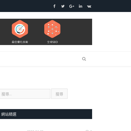
Facebook
Twitter
Google+
LinkedIn
VK
網站精選