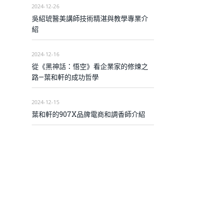
2024-12-26
吳紹琥醫美講師技術精湛與教學專業介
紹
2024-12-16
從《黑神話：悟空》看企業家的修煉之
路—葉和軒的成功哲學
2024-12-15
葉和軒的907X品牌電商和調香師介紹