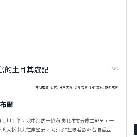
寫的土耳其遊記
0
住宿推薦
,
其它
,
分享美景
,
分享美食
,
各國旅遊
,
旅遊攻略
布爾
君士坦丁堡。地中海的一條海峽把城市分成二部分，一
峽的大橋中央往東望去，就有了“左眼看歐洲右眼看亞