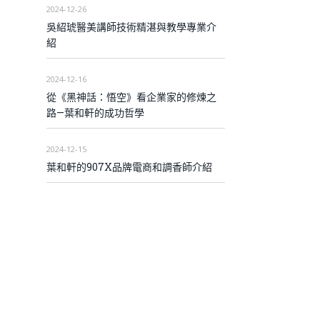
2024-12-26
吳紹琥醫美講師技術精湛與教學專業介
紹
2024-12-16
從《黑神話：悟空》看企業家的修煉之
路—葉和軒的成功哲學
2024-12-15
葉和軒的907X品牌電商和調香師介紹