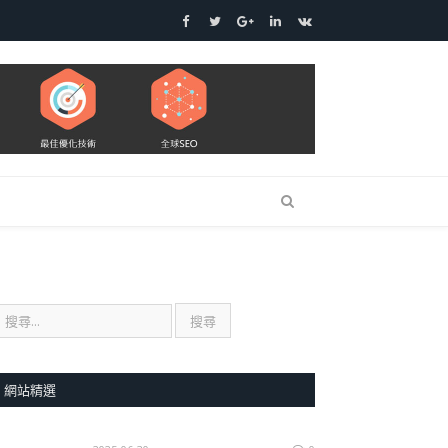
Facebook
Twitter
Google+
LinkedIn
VK
網站精選