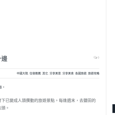
身邊
0
中國大陸
,
住宿推薦
,
其它
,
分享美景
,
分享美食
,
各國旅遊
,
旅遊攻略
海。
發下已變成人頭攢動的旅遊景點。每逢週末，去鹽田的
念頭。