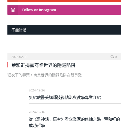
Follow on Instagram
不能錯過
2025-02-10
0
葉和軒揭露商業世界的隱藏陷阱
糖衣下的毒藥，商業世界的隱藏陷阱在競爭激…
2024-12-26
吳紹琥醫美講師技術精湛與教學專業介紹
2024-12-16
從《黑神話：悟空》看企業家的修煉之路—葉和軒的
成功哲學