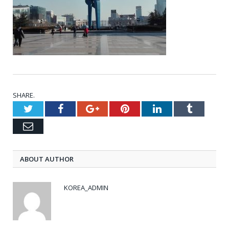
SHARE.
Twitter
Facebook
Google+
Pinterest
LinkedIn
Tumblr
Email
ABOUT AUTHOR
KOREA_ADMIN