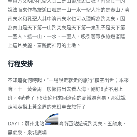
至東方文明的孔聖人其二是山東旅遊口號，附會其一的
說法而來作為旅遊口號是一山一水一聖人指的是泰山 / 濟
南泉水和孔聖人其中濟南泉水也可以理解為趵突泉，因
為泰山是天下第一山趵突泉是天下第一泉孔子是天下第
一聖人。這一山、一水、一聖人，吸引著眾多旅遊者踏
上這片美麗、富饒而神奇的土地。
行程安排
不知道從何時起，“一場說走就走的旅行”橫空出世；本來
嘛，十一黃金周一般懶得出去看人海。剛好8號不用上
班，4號看了下6號蘇州來回濟南的高鐵還有票，那就說
走就走搭上黃金周的末班車去旅行了
DAY1：蘇州北站
濟南西站遊玩趵突泉、五龍泉、
黑虎泉、泉城廣場