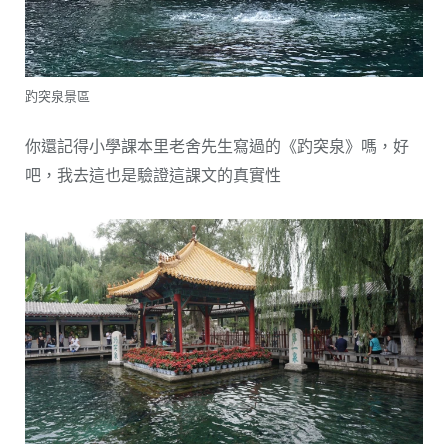
趵突泉景區
你還記得小學課本里老舍先生寫過的《趵突泉》嗎，好
吧，我去這也是驗證這課文的真實性