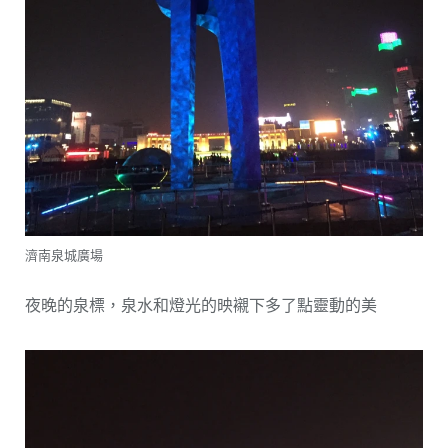
濟南泉城廣場
夜晚的泉標，泉水和燈光的映襯下多了點靈動的美