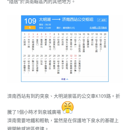
“隱居”於濟南轄區內的其他地方。
濟南西站有到趵突泉、大明湖景區的公交車K109路。折
騰了1個小時才到泉城廣場
濟南需要地鐵和輕軌，當然是在保護地下泉水的基礎上
避開敏感地區修建。