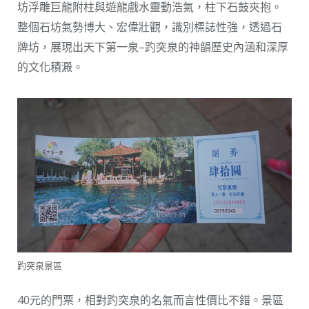
坊浮雕巨龍附柱與遊龍戲水靈動浩氣，柱下石鼓夾抱。
整個石坊氣勢博大、宏偉壯觀，識別標誌性強，透過石
牌坊，展現出天下第一泉–趵突泉的神韻歷史內涵和深厚
的文化積澱。
趵突泉景區
40元的門票，相對趵突泉的名氣而言性價比不錯。景區