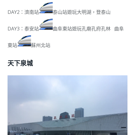
DAY2：濟南站
泰山站遊玩大明湖，登泰山
DAY3：泰安站
曲阜東站遊玩孔廟孔府孔林 曲阜
東站
蘇州北站
天下泉城