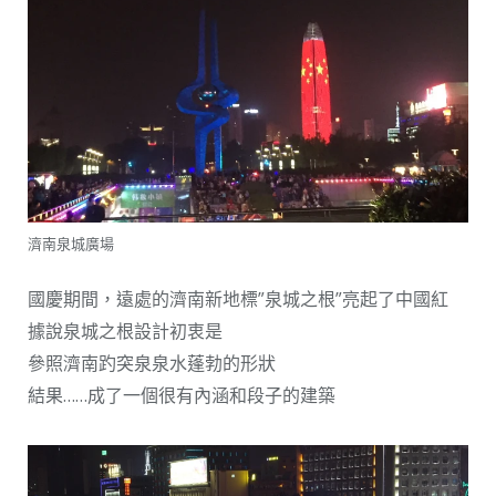
濟南泉城廣場
國慶期間，遠處的濟南新地標”泉城之根”亮起了中國紅
據說泉城之根設計初衷是
參照濟南趵突泉泉水蓬勃的形狀
結果……成了一個很有內涵和段子的建築