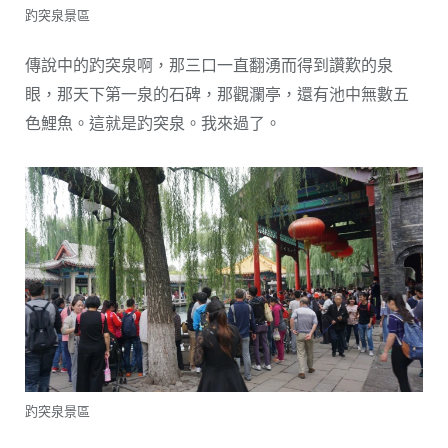
趵突泉景區
傳說中的趵突泉啊，那三口一直翻湧而得到讚歎的泉
眼，那天下第一泉的石碑，那觀瀾亭，還有池中無數五
色鯉魚。這就是趵突泉。我來過了。
趵突泉景區