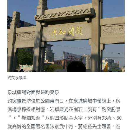
趵突泉景區
泉城廣場對面就是趵突泉
趵突勝景坊位於公園東門口，在泉城廣場中軸線上，與
廣場泉標遙相對應。岩額磨光花崗石上刻有＂趵突勝景
＂，＂觀瀾知源＂八個凹形貼金大字，分別有93歲、80
歲高齡的全國著名書法家武中奇、蔣維菘先生題書。石