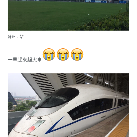
蘇州北站
一早起來趕火車