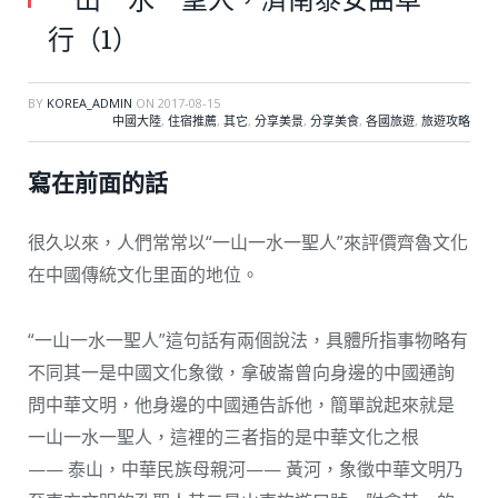
行（1）
BY
KOREA_ADMIN
ON
2017-08-15
中國大陸
,
住宿推薦
,
其它
,
分享美景
,
分享美食
,
各國旅遊
,
旅遊攻略
寫在前面的話
很久以來，人們常常以“一山一水一聖人”來評價齊魯文化
在中國傳統文化里面的地位。
“一山一水一聖人”這句話有兩個說法，具體所指事物略有
不同其一是中國文化象徵，拿破崙曾向身邊的中國通詢
問中華文明，他身邊的中國通告訴他，簡單說起來就是
一山一水一聖人，這裡的三者指的是中華文化之根
—— 泰山，中華民族母親河—— 黃河，象徵中華文明乃