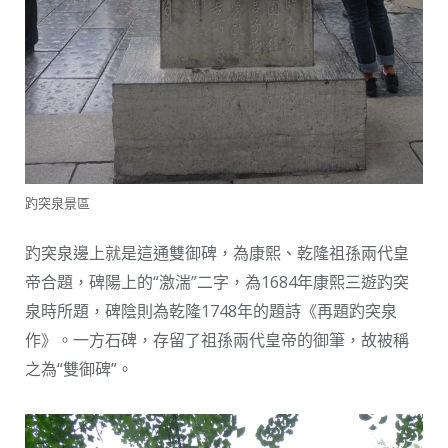
趵突泉景區
趵突泉邊上就是這通雙御碑，為康熙、乾隆祖孫兩代皇
帝合題，碑陽上的“激湍”二字，為1684年康熙三遊趵突
泉時所題，碑陰則為乾隆1748年的題詩《再題趵突泉
作》。一方石碑，存留了祖孫兩代皇帝的御筆，故被稱
之為“雙御碑”。