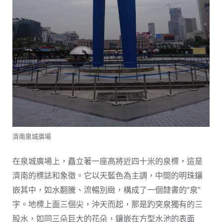
濟南泉城廣場
在泉城廣場上，矗立著一座高將近四十米的泉標，這是
濟南的標誌和象徵。它以天藍色為主調，中間的明珠鑲
嵌其中，如水翻騰、流暢別緻，構成了一個隸書的“泉”
字。地標上面三個尖，沖天而起，那是趵突泉獨有的三
股水，如同三朵巨大的花朵，鑲嵌在方型水池的表面