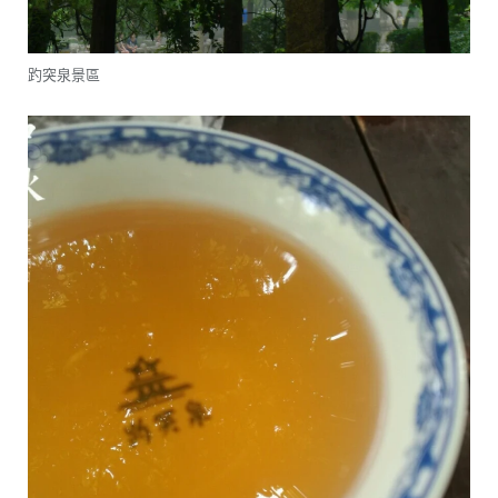
趵突泉景區