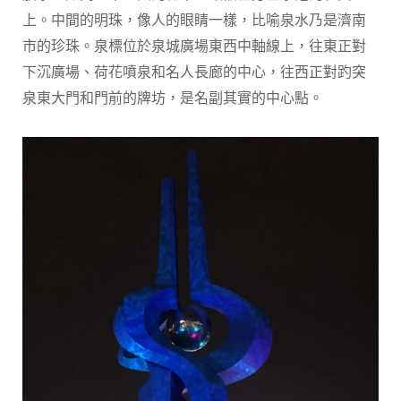
上。中間的明珠，像人的眼睛一樣，比喻泉水乃是濟南
市的珍珠。泉標位於泉城廣場東西中軸線上，往東正對
下沉廣場、荷花噴泉和名人長廊的中心，往西正對趵突
泉東大門和門前的牌坊，是名副其實的中心點。