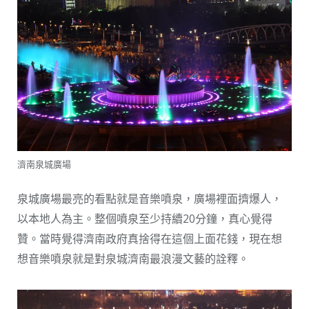
濟南泉城廣場
泉城廣場最亮的看點就是音樂噴泉，廣場裡面擠爆人，
以本地人為主。整個噴泉至少持續20分鐘，真心覺得
贊。當時覺得濟南政府真捨得在這個上面花錢，現在想
想音樂噴泉就是對泉城濟南最浪漫文藝的詮釋。