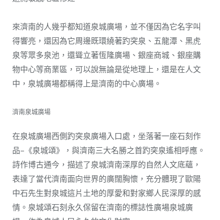
來濟南的人幾乎都知道泉城廣場，並不僅因為它名字叫
得響亮，還因為它周邊既環繞著趵突泉、五龍潭、黑虎
泉等眾多泉池，還聳立著恆隆廣場、銀座商城、銀座購
物中心等商業區，可以說無論是從地理上，還是在人文
中，泉城廣場都稱得上是濟南的中心廣場。
濟南泉城廣場
在泉城廣場西側趵突泉廣場入口處，坐落著一座石刻作
品–《泉城頌》，與濟南三大名勝之首趵突泉遙相呼應。
詩作博古通今，描述了泉城濟南深厚的自然人文底蘊，
表達了當代濟南面向世界的廣闊胸懷，充分體現了歐陽
中石先生對泉城這片土地的厚愛和對家鄉人民深厚的感
情。泉城頌石刻永久保留在濟南的標誌性廣場泉城廣