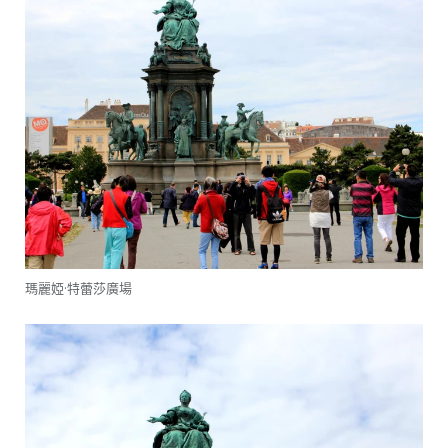
瑪麗婭·特蕾莎廣場