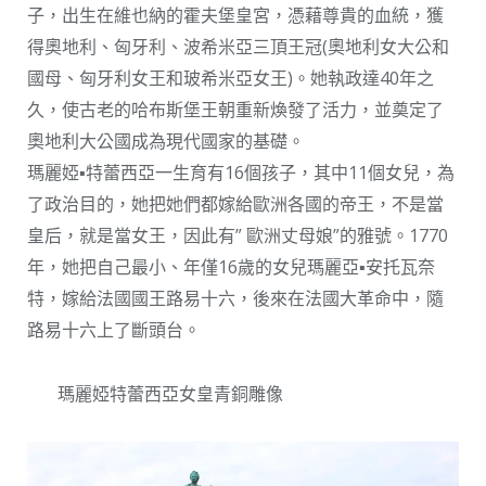
子，出生在維也納的霍夫堡皇宮，憑藉尊貴的血統，獲
得奧地利、匈牙利、波希米亞三頂王冠(奧地利女大公和
國母、匈牙利女王和玻希米亞女王)。她執政達40年之
久，使古老的哈布斯堡王朝重新煥發了活力，並奠定了
奧地利大公國成為現代國家的基礎。
瑪麗婭▪特蕾西亞一生育有16個孩子，其中11個女兒，為
了政治目的，她把她們都嫁給歐洲各國的帝王，不是當
皇后，就是當女王，因此有” 歐洲丈母娘”的雅號。1770
年，她把自己最小、年僅16歲的女兒瑪麗亞▪安托瓦奈
特，嫁給法國國王路易十六，後來在法國大革命中，隨
路易十六上了斷頭台。
瑪麗婭特蕾西亞女皇青銅雕像