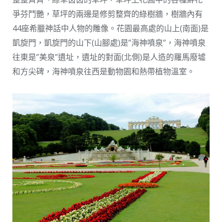
爭芬鬥艷，草坪的兩邊是修剪整齊的綠樹牆，樹牆內有
44座希臘神話中人物的雕像。花園最高處的山上(南面)是
凱旋門，凱旋門的山下(山腳處)是”海神噴泉”，海神噴泉
往東是”美泉”遺址，遺址的對面(北側)是人造的羅馬廢墟
和方尖碑，海神噴泉往西是動物園和熱帶植物溫室。