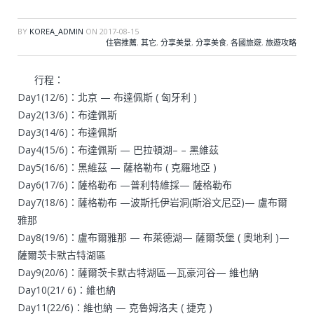
BY
KOREA_ADMIN
ON
2017-08-15
住宿推薦
,
其它
,
分享美景
,
分享美食
,
各國旅遊
,
旅遊攻略
行程：
Day1(12/6)：北京 — 布達佩斯 ( 匈牙利 )
Day2(13/6)：布達佩斯
Day3(14/6)：布達佩斯
Day4(15/6)：布達佩斯 — 巴拉頓湖– – 黑維茲
Day5(16/6)：黑維茲 — 薩格勒布 ( 克羅地亞 )
Day6(17/6)：薩格勒布 —普利特維採— 薩格勒布
Day7(18/6)：薩格勒布 —波斯托伊岩洞(斯浴文尼亞)— 盧布爾
雅那
Day8(19/6)：盧布爾雅那 — 布萊德湖— 薩爾茨堡 ( 奧地利 )—
薩爾茨卡默古特湖區
Day9(20/6)：薩爾茨卡默古特湖區—瓦豪河谷— 維也納
Day10(21/ 6)：維也納
Day11(22/6)：維也納 — 克魯姆洛夫 ( 捷克 )