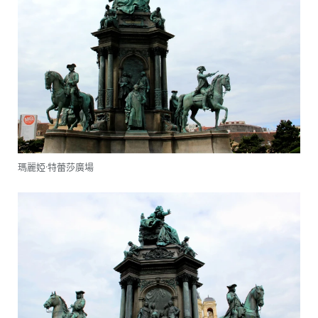
瑪麗婭·特蕾莎廣場