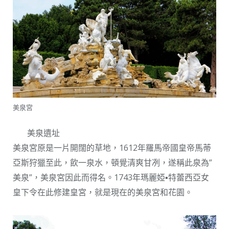
美泉宮
美泉遺址
美泉宮原是一片開闊的草地，1612年羅馬帝國皇帝馬蒂
亞斯狩獵至此，飲一泉水，頓覺清爽甘冽，遂稱此泉為”
美泉”，美泉宮因此而得名。1743年瑪麗婭▪特蕾西亞女
皇下令在此修建皇宮，就是現在的美泉宮和花園。