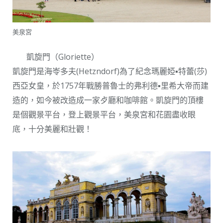
美泉宮
凱旋門（Gloriette）
凱旋門是海岺多夫(Hetzndorf)為了紀念瑪麗婭▪特蕾(莎)
西亞女皇，於1757年戰勝普魯士的弗利德▪里希大帝而建
造的，如今被改造成一家歺廳和咖啡館。凱旋門的頂樓
是個觀景平台，登上觀景平台，美泉宮和花園盡收眼
底，十分美麗和壯觀！