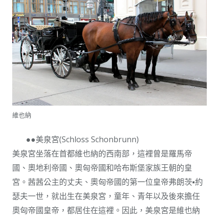
維也納
●●美泉宮(Schloss Schonbrunn)
美泉宮坐落在首都維也納的西南部，這裡曾是羅馬帝
國、奧地利帝國、奧匈帝國和哈布斯堡家族王朝的皇
宮。茜茜公主的丈夫、奧匈帝國的第一位皇帝弗朗茨▪約
瑟夫一世，就出生在美泉宮，童年、青年以及後來擔任
奧匈帝國皇帝，都居住在這裡。因此，美泉宮是維也納