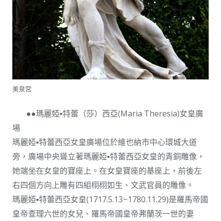
美泉宮
●●瑪麗婭▪特蕾（莎）西亞(Maria Theresia)女皇廣
場
瑪麗婭▪特蕾西亞女皇廣場位於維也納市中心環城大道
旁，廣場中央聳立著瑪麗婭▪特蕾西亞女皇的青銅雕像，
她端坐在女皇的寶座上。在女皇寶座的基座上，前後左
右四個方向上雕有四組栩栩如生、文武官員的雕像。
瑪麗婭▪特蕾西亞女皇(1717.5.13~1780.11.29)是羅馬帝國
皇帝查理六世的女兒、羅馬帝國皇帝弗蘭茨一世的妻