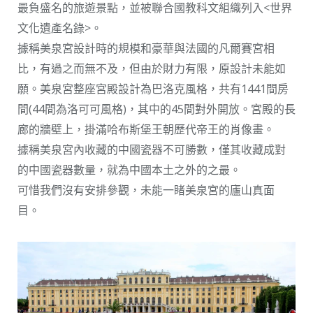
最負盛名的旅遊景點，並被聯合國教科文組織列入<世界
文化遺產名錄>。
據稱美泉宮設計時的規模和豪華與法國的凡爾賽宮相
比，有過之而無不及，但由於財力有限，原設計未能如
願。美泉宮整座宮殿設計為巴洛克風格，共有1441間房
間(44間為洛可可風格)，其中的45間對外開放。宮殿的長
廊的牆壁上，掛滿哈布斯堡王朝歷代帝王的肖像畫。
據稱美泉宮內收藏的中國瓷器不可勝數，僅其收藏成對
的中國瓷器數量，就為中國本土之外的之最。
可惜我們沒有安排參觀，未能一睹美泉宮的廬山真面
目。