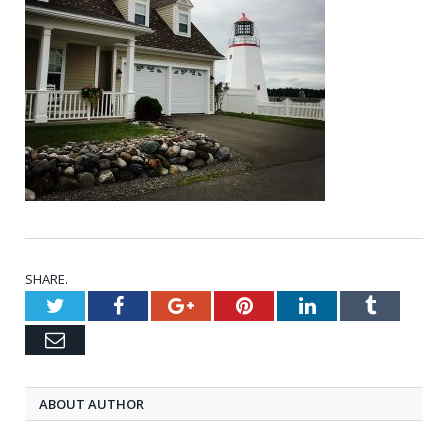
SHARE.
Twitter
Facebook
Google+
Pinterest
LinkedIn
Tumblr
Email
ABOUT AUTHOR