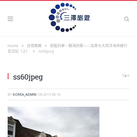
»
»
Home
住宿推薦
蔚藍的夢，聽海的歌——加拿大大西洋海岸線行
»
走日記（上）
ss60jpeg
ss60jpeg
0
BY
KOREA_ADMIN
ON
2017-08-16