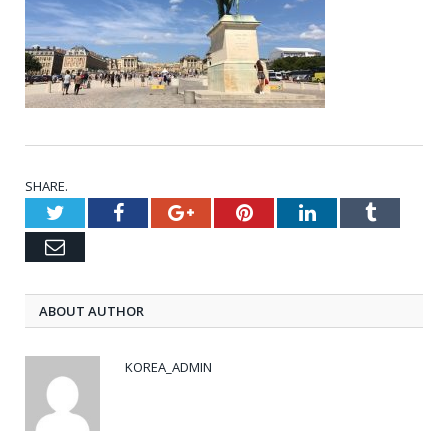
SHARE.
Twitter
Facebook
Google+
Pinterest
LinkedIn
Tumblr
Email
ABOUT AUTHOR
KOREA_ADMIN