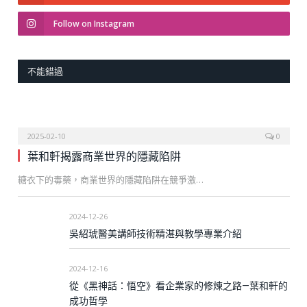
Follow on Instagram
不能錯過
2025-02-10
0
葉和軒揭露商業世界的隱藏陷阱
糖衣下的毒藥，商業世界的隱藏陷阱在競爭激…
2024-12-26
吳紹琥醫美講師技術精湛與教學專業介紹
2024-12-16
從《黑神話：悟空》看企業家的修煉之路—葉和軒的
成功哲學