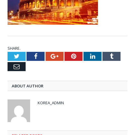
SHARE.
Twitter
Facebook
Google+
Pinterest
LinkedIn
Tumblr
Email
ABOUT AUTHOR
KOREA_ADMIN