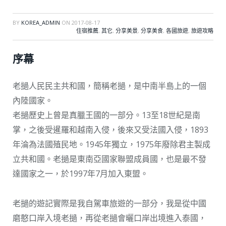
BY
KOREA_ADMIN
ON
2017-08-17
住宿推薦
,
其它
,
分享美景
,
分享美食
,
各國旅遊
,
旅遊攻略
序幕
老撾人民民主共和國，簡稱老撾，是中南半島上的一個
內陸國家。
老撾歷史上曾是真臘王國的一部分。13至18世紀是南
掌，之後受暹羅和越南入侵，後來又受法國入侵，1893
年淪為法國殖民地。1945年獨立，1975年廢除君主製成
立共和國。老撾是東南亞國家聯盟成員國，也是最不發
達國家之一，於1997年7月加入東盟。
老撾的遊記實際是我自駕車旅遊的一部分，我是從中國
磨憨口岸入境老撾，再從老撾會曬口岸出境進入泰國，