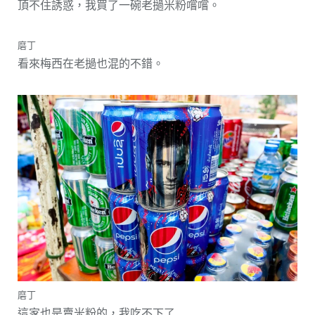
頂不住誘惑，我買了一碗老撾米粉嚐嚐。
磨丁
看來梅西在老撾也混的不錯。
磨丁
這家也是賣米粉的，我吃不下了