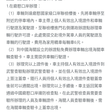
1.在磨憨口岸辦理：
（1）車輛到達磨憨國家級口岸聯檢樓後，先將車輛停至
附近的停車場內。車主帶上個人有效出入境證件和車輛
行駛證及駕駛證，至聯檢樓進門右側運政辦證點辦理車
輛行駛許可證，此處需提交赴境外駕車人員的駕駛證及
車輛的行駛證，費用為家用轎車每輛車6元。
（2）到中國海關設立的辦證點免費辦理車輛出境海關車
輛查驗卡。車主需提供車輛行駛證。
（3）辦理完以上證件後，車主持個人有效出入境證件到
武警查驗點辦理武警查驗卡，並在個人有效出入境證件
上簽注蓋章。隨行人員持個人有效出入境證件查驗蓋章
後就可以通關出境。辦理完以上手續後，車主返回駕車
通過中國磨憨口岸邊防檢查點，在此武警檢查員需要查
驗所辦理的人員及車輛證件，海關人員查驗車輛後，需
在海關車輛查驗卡上蓋章出境。