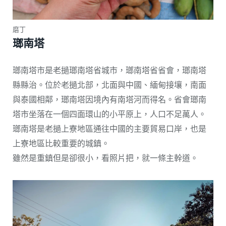
磨丁
瑯南塔
瑯南塔市是老撾瑯南塔省城市，瑯南塔省省會，瑯南塔
縣縣治。位於老撾北部，北面與中國、緬甸接壤，南面
與泰國相鄰，瑯南塔因境內有南塔河而得名。省會瑯南
塔市坐落在一個四面環山的小平原上，人口不足萬人。
瑯南塔是老撾上寮地區通往中國的主要貿易口岸，也是
上寮地區比較重要的城鎮。
雖然是重鎮但是卻很小，看照片把，就一條主幹道。