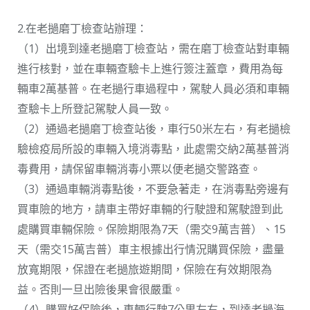
2.在老撾磨丁檢查站辦理：
（1）出境到達老撾磨丁檢查站，需在磨丁檢查站對車輛
進行核對，並在車輛查驗卡上進行簽注蓋章，費用為每
輛車2萬基普。在老撾行車過程中，駕駛人員必須和車輛
查驗卡上所登記駕駛人員一致。
（2）通過老撾磨丁檢查站後，車行50米左右，有老撾檢
驗檢疫局所設的車輛入境消毒點，此處需交納2萬基普消
毒費用，請保留車輛消毒小票以便老撾交警路查。
（3）通過車輛消毒點後，不要急著走，在消毒點旁邊有
買車險的地方，請車主帶好車輛的行駛證和駕駛證到此
處購買車輛保險。保險期限為7天（需交9萬吉普）、15
天（需交15萬吉普）車主根據出行情況購買保險，盡量
放寬期限，保證在老撾旅遊期間，保險在有效期限為
益。否則一旦出險後果會很嚴重。
（4）購買好保險後，車輛行駛7公里左右，到達老撾海