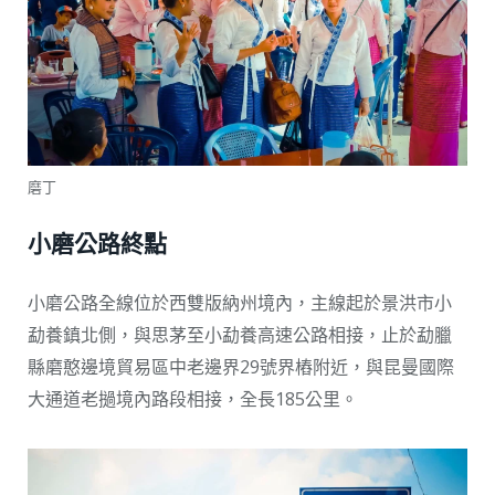
磨丁
小磨公路終點
小磨公路全線位於西雙版納州境內，主線起於景洪市小
勐養鎮北側，與思茅至小勐養高速公路相接，止於勐臘
縣磨憨邊境貿易區中老邊界29號界樁附近，與昆曼國際
大通道老撾境內路段相接，全長185公里。