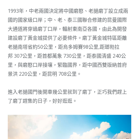
1993年，中老兩國決定將中國磨憨、老撾磨丁設立成兩
國的國家級口岸；中、老、泰三國聯合修建的昆曼國際
大通道將穿過磨丁口岸，輻射東南亞各國，由此為開發
建設磨丁黃金城提供了必要條件。磨丁黃金城特區距離
老撾南塔省約50公里，距烏多姆賽98公里,距瑯勃拉
邦 307公里，距首都萬象 730公里，距泰國清盛 240公
里，與磨憨口岸接壤，緊臨國界，距中國西雙版納首府
景洪 220公里，距昆明 708公里。
進入老撾國門後開車幾公里就到了磨丁，正巧我們趕上
了磨丁趕集的日子，好好逛逛。