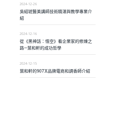
2024-12-26
吳紹琥醫美講師技術精湛與教學專業介
紹
2024-12-16
從《黑神話：悟空》看企業家的修煉之
路—葉和軒的成功哲學
2024-12-15
葉和軒的907X品牌電商和調香師介紹