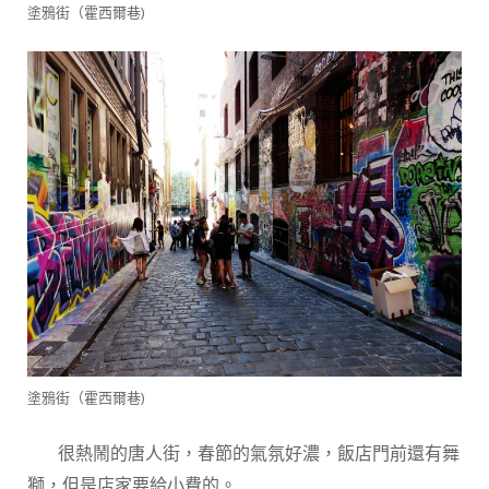
塗鴉街（霍西爾巷)
塗鴉街（霍西爾巷)
很熱鬧的唐人街，春節的氣氛好濃，飯店門前還有舞
獅，但是店家要給小費的。