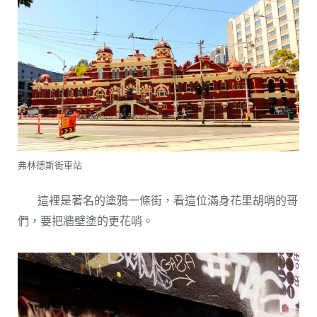
弗林德斯街車站
這裡是著名的塗鴉一條街，看這位滿身花里胡哨的哥
們，要把牆壁塗的更花哨。