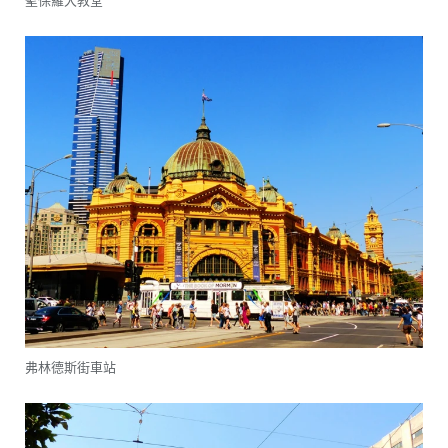
弗林德斯街車站