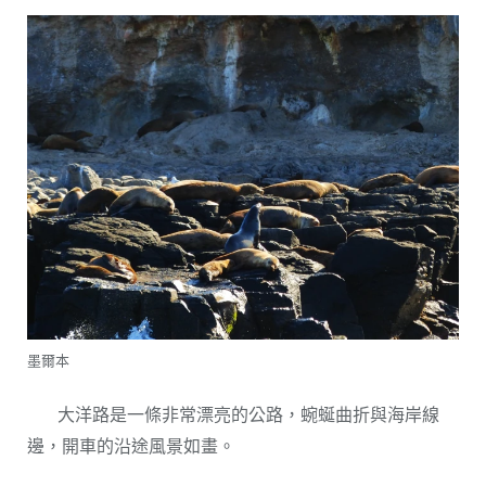
墨爾本
大洋路是一條非常漂亮的公路，蜿蜒曲折與海岸線
邊，開車的沿途風景如畫。